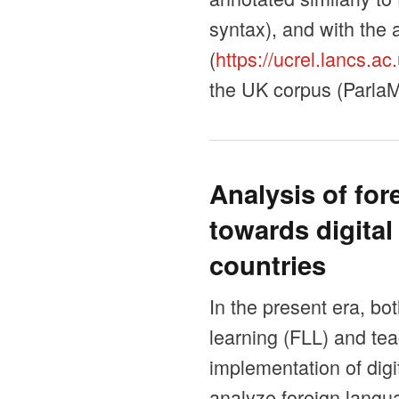
syntax), and with the
(
https://ucrel.lancs.ac
the UK corpus (ParlaM
Analysis of for
towards digita
countries
In the present era, bo
learning (FLL) and tea
implementation of digi
analyze foreign langua