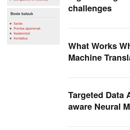
challenges
Beste batzuk
Sariak
Prentsa aipamenak
Ikasleentzat
Kontaktua
What Works Wh
Machine Transl
Targeted Data 
aware Neural 