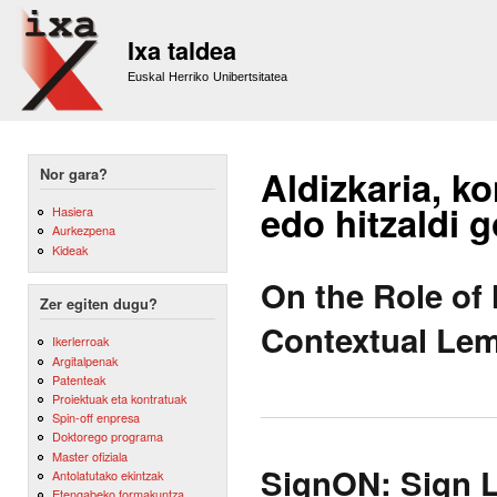
Sk
m
Ixa taldea
co
Euskal Herriko Unibertsitatea
Aldizkaria, ko
Nor gara?
edo hitzaldi 
Hasiera
Aurkezpena
Kideak
On the Role of 
Zer egiten dugu?
Contextual Lem
Ikerlerroak
Argitalpenak
Patenteak
Proiektuak eta kontratuak
Spin-off enpresa
Doktorego programa
Master ofiziala
SignON: Sign L
Antolatutako ekintzak
Etengabeko formakuntza