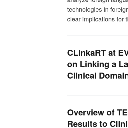
technologies in foreig
clear implications for 
CLinkaRT at EV
on Linking a La
Clinical Domai
Overview of TE
Results to Clin