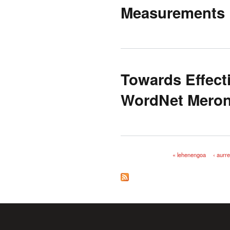
Measurements
Towards Effect
WordNet Meron
« lehenengoa
‹ aurr
Orriak