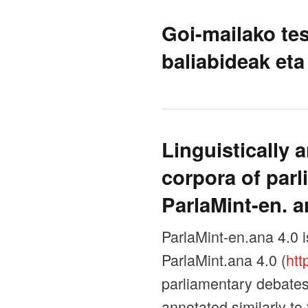
Goi-mailako te
baliabideak eta
Linguistically 
corpora of parl
ParlaMint-en. a
ParlaMint-en.ana 4.0 i
ParlaMint.ana 4.0 (
htt
parliamentary debates 
annotated similarly to