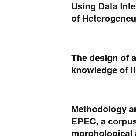
Using Data Inte
of Heterogeneu
The design of a
knowledge of li
Methodology an
EPEC, a corpus
morphological a