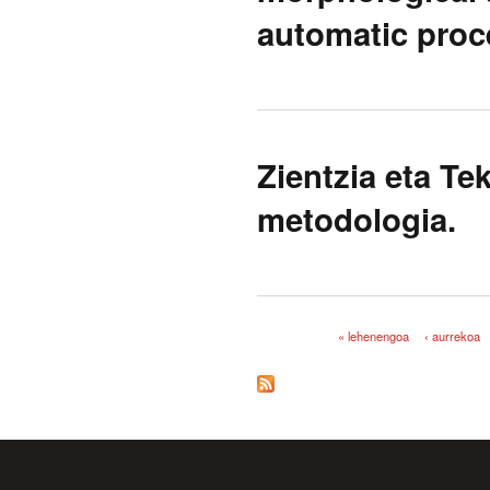
automatic proc
Zientzia eta Te
metodologia.
« lehenengoa
‹ aurrekoa
Orriak