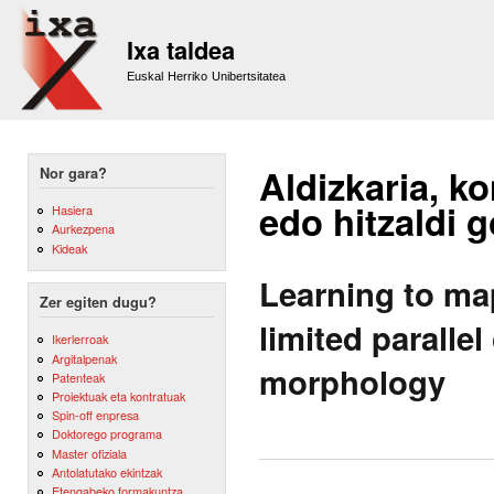
Sk
m
Ixa taldea
co
Euskal Herriko Unibertsitatea
Aldizkaria, ko
Nor gara?
edo hitzaldi 
Hasiera
Aurkezpena
Kideak
Learning to ma
Zer egiten dugu?
limited paralle
Ikerlerroak
Argitalpenak
morphology
Patenteak
Proiektuak eta kontratuak
Spin-off enpresa
Doktorego programa
Master ofiziala
Antolatutako ekintzak
Etengabeko formakuntza