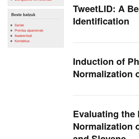
TweetLID: A B
Beste batzuk
Identification
Sariak
Prentsa aipamenak
Ikasleentzat
Kontaktua
Induction of P
Normalization o
Evaluating the
Normalization o
and Slovene