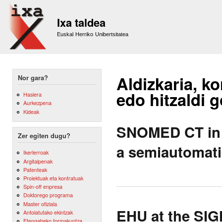
Sk
m
Ixa taldea
co
Euskal Herriko Unibertsitatea
Aldizkaria, ko
Nor gara?
edo hitzaldi 
Hasiera
Aurkezpena
Kideak
SNOMED CT in a
Zer egiten dugu?
a semiautomati
Ikerlerroak
Argitalpenak
Patenteak
Proiektuak eta kontratuak
Spin-off enpresa
Doktorego programa
Master ofiziala
EHU at the SI
Antolatutako ekintzak
Etengabeko formakuntza