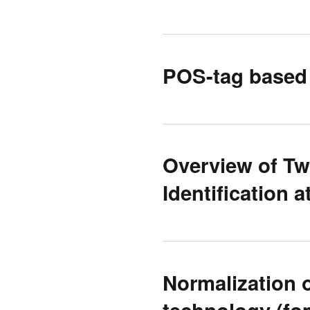
POS-tag based 
Overview of Tw
Identification 
Normalization o
technology (fo