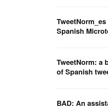
TweetNorm_es 
Spanish Microt
TweetNorm: a b
of Spanish twe
BAD: An assist