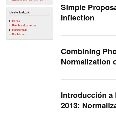
Simple Propos
Beste batzuk
Inflection
Sariak
Prentsa aipamenak
Ikasleentzat
Kontaktua
Combining Pho
Normalization o
Introducción a
2013: Normaliza