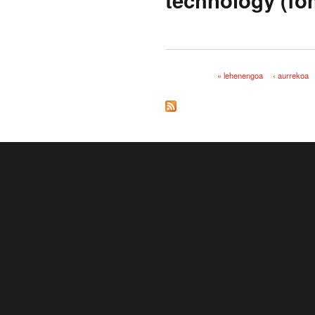
« lehenengoa
‹ aurrekoa
Orriak