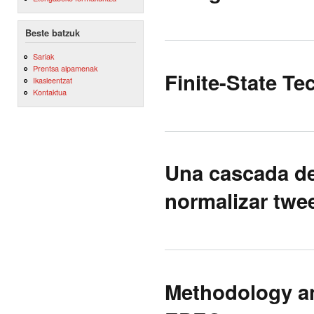
Beste batzuk
Sariak
Prentsa aipamenak
Finite-State T
Ikasleentzat
Kontaktua
Una cascada de
normalizar twe
Methodology an