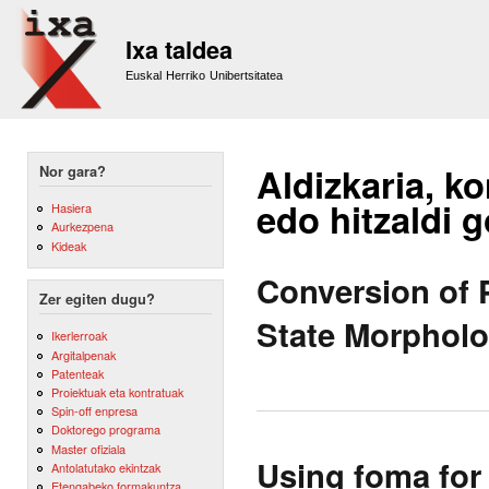
Sk
m
Ixa taldea
co
Euskal Herriko Unibertsitatea
Aldizkaria, ko
Nor gara?
edo hitzaldi 
Hasiera
Aurkezpena
Kideak
Conversion of 
Zer egiten dugu?
State Morpholo
Ikerlerroak
Argitalpenak
Patenteak
Proiektuak eta kontratuak
Spin-off enpresa
Doktorego programa
Master ofiziala
Using foma fo
Antolatutako ekintzak
Etengabeko formakuntza