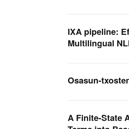
IXA pipeline: E
Multilingual NL
Osasun-txosten
A Finite-State
Terms into Bas