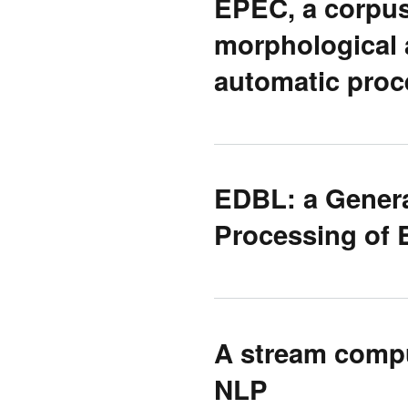
EPEC, a corpus
morphological a
automatic proc
EDBL: a Genera
Processing of
A stream compu
NLP