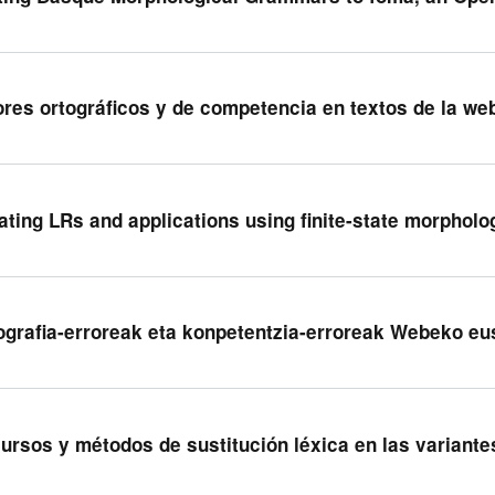
ores ortográficos y de competencia en textos de la we
ating LRs and applications using finite-state morphol
ografia-erroreak eta konpetentzia-erroreak Webeko eu
ursos y métodos de sustitución léxica en las variante