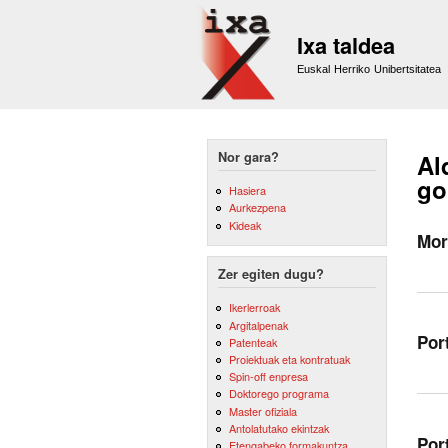
Ixa taldea
Euskal Herriko Unibertsitatea
Nor gara?
Al
go
Hasiera
Aurkezpena
Kideak
Mor
Zer egiten dugu?
Ikerlerroak
Argitalpenak
Por
Patenteak
Proiektuak eta kontratuak
Spin-off enpresa
Doktorego programa
Master ofiziala
Antolatutako ekintzak
Por
Etengabeko formakuntza