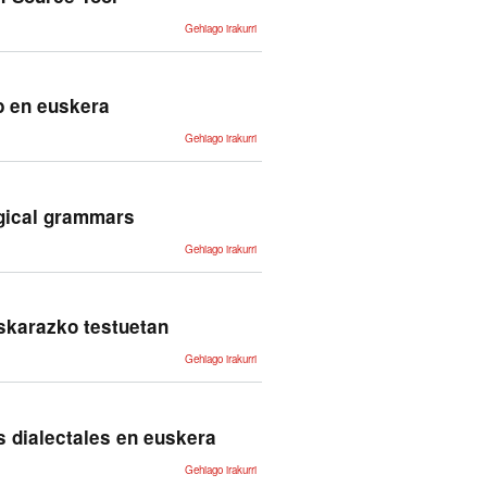
Porting
Gehiago irakurri
Basque
Morphological
Grammars to
foma, an
Open-Source
Tool -ri buruz
b en euskera
Errores
Gehiago irakurri
ortográficos
y de
competencia
en textos de
la web en
euskera -ri
ogical grammars
buruz
Creating LRs
Gehiago irakurri
and
applications
using finite-
state
morphological
grammars -ri
skarazko testuetan
buruz
Ortografia-
Gehiago irakurri
erroreak eta
konpetentzia-
erroreak
Webeko
euskarazko
testuetan -ri
s dialectales en euskera
buruz
Recursos
Gehiago irakurri
y métodos