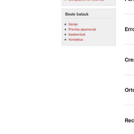
Beste batzuk
Sariak
Err
Prentsa aipamenak
Ikasleentzat
Kontaktua
Cre
Ort
Rec