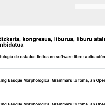
Skip to
main
Bilaketa formularioa
content
dizkaria, kongresua, liburua, liburu atal
nbidatua
fología de estados finitos en software libre: aplicació
ting Basque Morphological Grammars to foma, an Ope
ting Basque Morphological Grammars to foma, an Ope