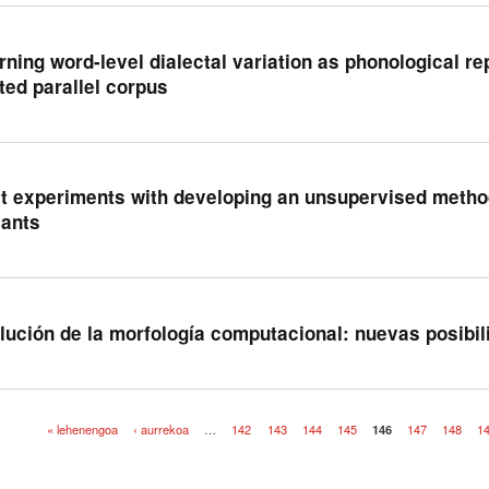
rning word-level dialectal variation as phonological r
ited parallel corpus
st experiments with developing an unsupervised metho
iants
lución de la morfología computacional: nuevas posibi
« lehenengoa
‹ aurrekoa
…
142
143
144
145
146
147
148
1
iak