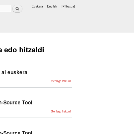
Bilatu
Euskara
English
[Pribatua]
Hizkuntzak
a edo hitzaldi
n al euskera
Morfología
Gehiago irakurri
de
estados
finitos en
software
libre:
aplicación
n-Source Tool
al euskera
-ri buruz
Porting
Gehiago irakurri
Basque
Morphological
Grammars to
foma, an
Open-Source
Tool -ri buruz
n-Source Tool