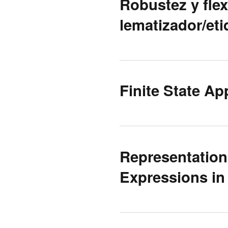
Robustez y flex
lematizador/et
Finite State Ap
Representation
Expressions i