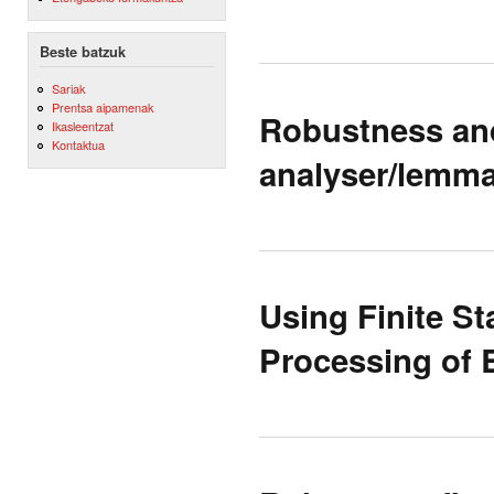
Beste batzuk
Sariak
Prentsa aipamenak
Robustness and
Ikasleentzat
Kontaktua
analyser/lemma
Using Finite S
Processing of