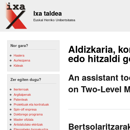
Sk
m
Ixa taldea
co
Euskal Herriko Unibertsitatea
Aldizkaria, ko
Nor gara?
edo hitzaldi 
Hasiera
Aurkezpena
Kideak
An assistant t
Zer egiten dugu?
on Two-Level 
Ikerlerroak
Argitalpenak
Patenteak
Proiektuak eta kontratuak
Spin-off enpresa
Doktorego programa
Master ofiziala
Bertsolaritzara
Antolatutako ekintzak
Etengabeko formakuntza