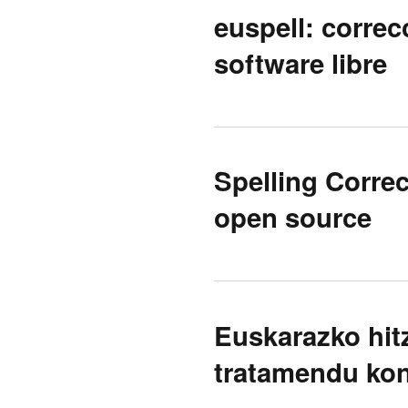
euspell: correc
software libre
Spelling Corre
open source
Euskarazko hitz
tratamendu kon