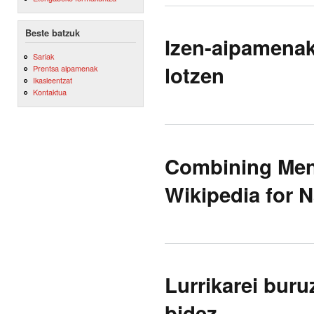
Beste batzuk
Izen-aipamenak
Sariak
lotzen
Prentsa aipamenak
Ikasleentzat
Kontaktua
Combining Ment
Wikipedia for 
Lurrikarei buru
bidez.