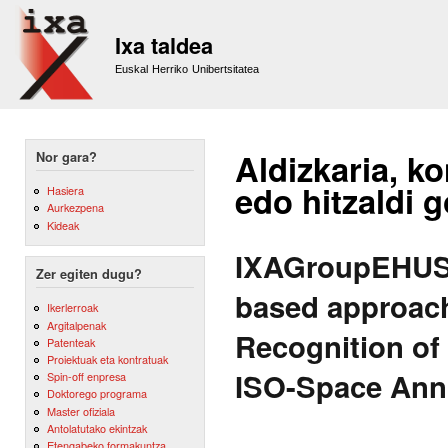
Sk
m
Ixa taldea
co
Euskal Herriko Unibertsitatea
Aldizkaria, ko
Nor gara?
edo hitzaldi 
Hasiera
Aurkezpena
Kideak
IXAGroupEHUSp
Zer egiten dugu?
based approach
Ikerlerroak
Argitalpenak
Recognition of 
Patenteak
Proiektuak eta kontratuak
ISO-Space Ann
Spin-off enpresa
Doktorego programa
Master ofiziala
Antolatutako ekintzak
Etengabeko formakuntza