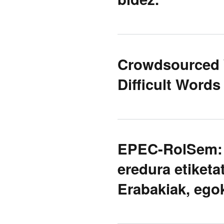
Crowdsourced 
Difficult Word
EPEC-RolSem: 
eredura etiket
Erabakiak, ego