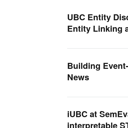
UBC Entity Dis
Entity Linking
Building Event
News
iUBC at SemEva
interpretable 