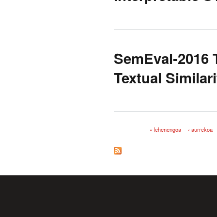
SemEval-2016 T
Textual Similari
« lehenengoa
‹ aurrekoa
Orriak