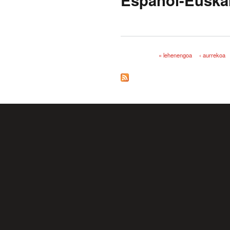
« lehenengoa
‹ aurrekoa
Orriak