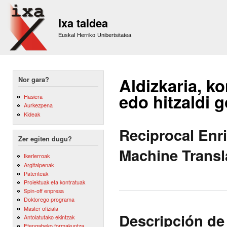
Sk
m
Ixa taldea
co
Euskal Herriko Unibertsitatea
Aldizkaria, ko
Nor gara?
edo hitzaldi 
Hasiera
Aurkezpena
Kideak
Reciprocal Enr
Zer egiten dugu?
Machine Transl
Ikerlerroak
Argitalpenak
Patenteak
Proiektuak eta kontratuak
Spin-off enpresa
Doktorego programa
Master ofiziala
Descripción de
Antolatutako ekintzak
Etengabeko formakuntza