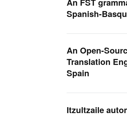
An FST grammar 
Spanish-Basqu
An Open-Sourc
Translation En
Spain
Itzultzaile aut