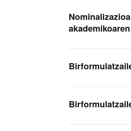
Nominalizazioa 
akademikoaren 
Birformulatzail
Birformulatzaile