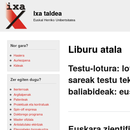
Sk
m
Ixa taldea
co
Euskal Herriko Unibertsitatea
Liburu atala
Nor gara?
Hasiera
Aurkezpena
Testu-lotura: lo
Kideak
sareak testu te
Zer egiten dugu?
baliabideak: eu
Ikerlerroak
Argitalpenak
Patenteak
Proiektuak eta kontratuak
Spin-off enpresa
Doktorego programa
Master ofiziala
Antolatutako ekintzak
Euskara zientif
Etengabeko formakuntza