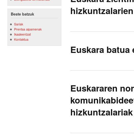
hizkuntzalarie
Beste batzuk
Sariak
Prentsa aipamenak
Ikasleentzat
Kontaktua
Euskara batua e
Euskararen nor
komunikabideet
hizkuntzalariak