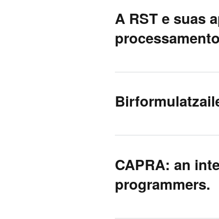
A RST e suas ap
processamento 
Birformulatzail
CAPRA: an inte
programmers.