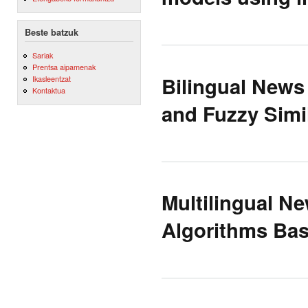
Beste batzuk
Sariak
Prentsa aipamenak
Bilingual News
Ikasleentzat
Kontaktua
and Fuzzy Simil
Multilingual N
Algorithms Bas