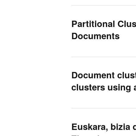
Partitional Cl
Documents
Document clust
clusters using 
Euskara, bizia 