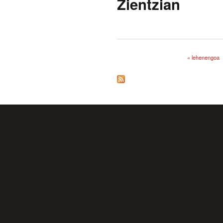
Zientzian
« lehenengoa
Orriak