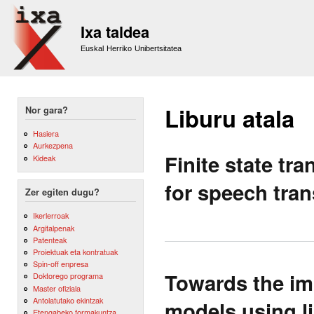
Sk
m
Ixa taldea
co
Euskal Herriko Unibertsitatea
Liburu atala
Nor gara?
Hasiera
Aurkezpena
Finite state t
Kideak
for speech tran
Zer egiten dugu?
Ikerlerroak
Argitalpenak
Patenteak
Proiektuak eta kontratuak
Spin-off enpresa
Towards the imp
Doktorego programa
Master ofiziala
Antolatutako ekintzak
models using li
Etengabeko formakuntza