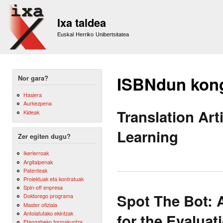
Sk
m
Ixa taldea
co
Euskal Herriko Unibertsitatea
ISBNdun kon
Nor gara?
Hasiera
Aurkezpena
Translation Art
Kideak
Learning
Zer egiten dugu?
Ikerlerroak
Argitalpenak
Patenteak
Proiektuak eta kontratuak
Spin-off enpresa
Spot The Bot: 
Doktorego programa
Master ofiziala
Antolatutako ekintzak
for the Evaluat
Etengabeko formakuntza