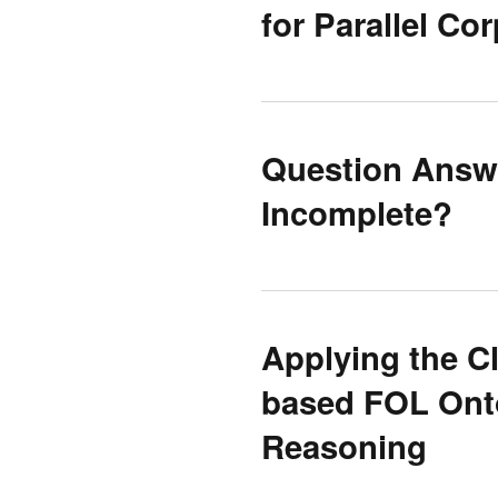
for Parallel Co
Question Answ
Incomplete?
Applying the 
based FOL Ont
Reasoning