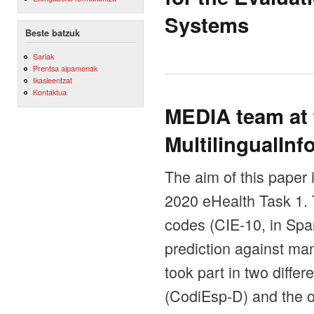
Systems
Beste batzuk
Sariak
Prentsa aipamenak
Ikasleentzat
Kontaktua
MEDIA team at
MultilingualInf
The aim of this paper
2020 eHealth Task 1. 
codes (CIE-10, in Spa
prediction against ma
took part in two diffe
(CodiEsp-D) and the 