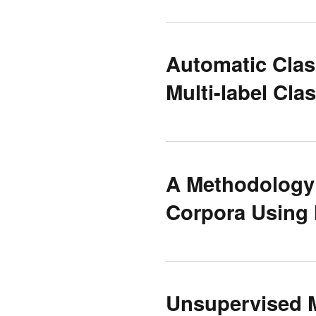
Automatic Class
Multi-label Cla
A Methodology 
Corpora Using 
Unsupervised 