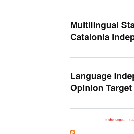
Multilingual St
Catalonia Ind
Language indep
Opinion Target
« lehenengoa
‹ a
Orriak