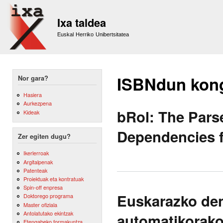
Sk
m
Ixa taldea
co
Euskal Herriko Unibertsitatea
ISBNdun kon
Nor gara?
Hasiera
Aurkezpena
bRol: The Pars
Kideak
Dependencies 
Zer egiten dugu?
Ikerlerroak
Argitalpenak
Patenteak
Proiektuak eta kontratuak
Spin-off enpresa
Euskarazko den
Doktorego programa
Master ofiziala
Antolatutako ekintzak
automatikorako
Etengabeko formakuntza