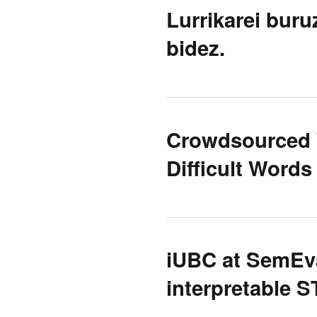
Lurrikarei buru
bidez.
Crowdsourced 
Difficult Word
iUBC at SemEva
interpretable 