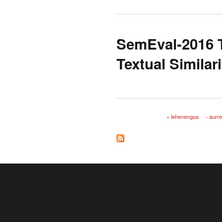
SemEval-2016 T
Textual Similari
« lehenengoa
‹ aurr
Orriak