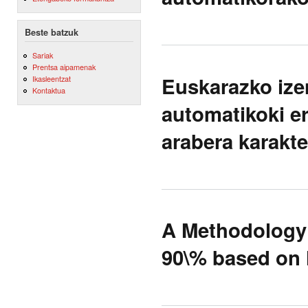
Beste batzuk
Sariak
Prentsa aipamenak
Euskarazko ize
Ikasleentzat
Kontaktua
automatikoki e
arabera karakte
A Methodology 
90\% based on 