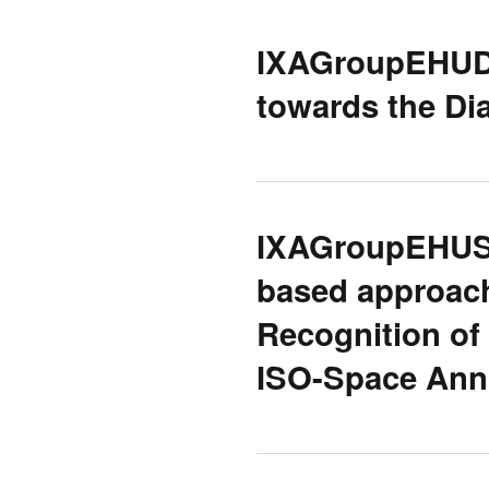
IXAGroupEHUDi
towards the Dia
IXAGroupEHUSp
based approach
Recognition of 
ISO-Space Ann