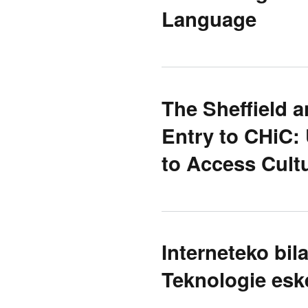
Language
The Sheffield 
Entry to CHiC:
to Access Cultu
Interneteko bil
Teknologie es