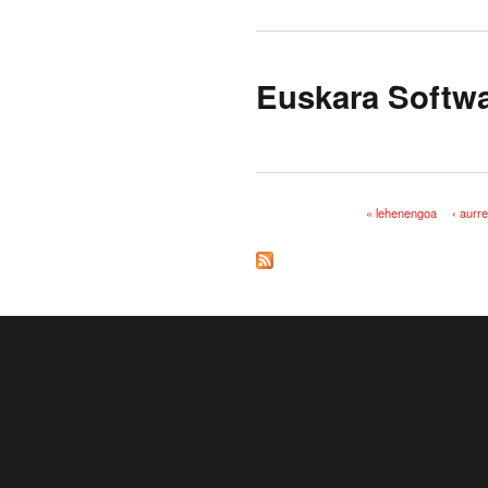
Euskara Softwa
« lehenengoa
‹ aurr
Orriak