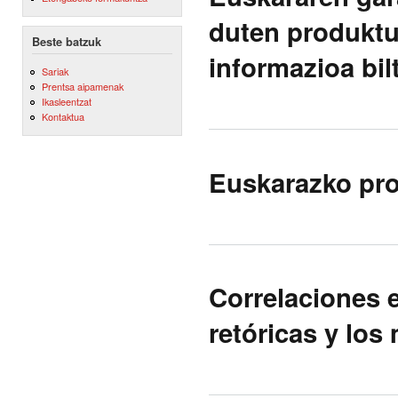
duten produktu
Beste batzuk
informazioa bi
Sariak
Prentsa aipamenak
Ikasleentzat
Kontaktua
Euskarazko pro
Correlaciones e
retóricas y los