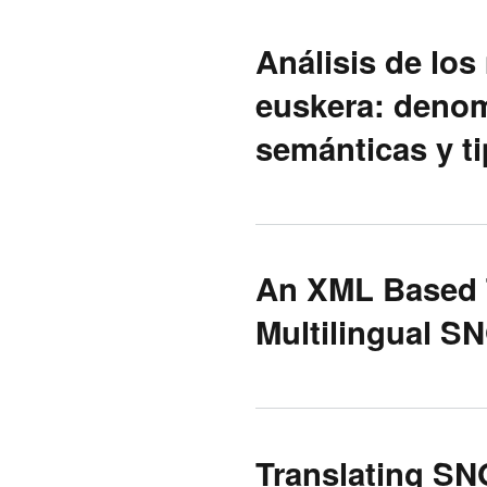
Análisis de los
euskera: denom
semánticas y t
An XML Based 
Multilingual S
Translating SN