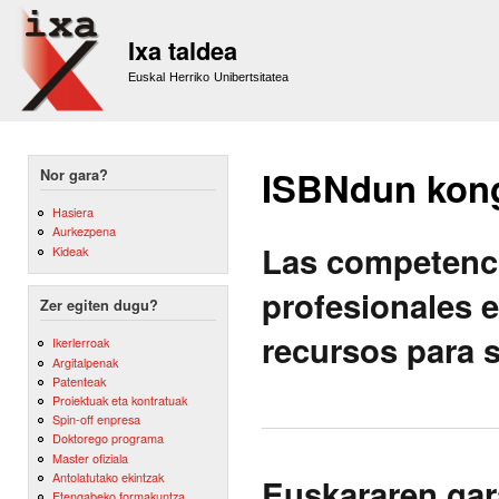
Sk
m
Ixa taldea
co
Euskal Herriko Unibertsitatea
ISBNdun kon
Nor gara?
Hasiera
Aurkezpena
Las competenc
Kideak
profesionales e
Zer egiten dugu?
recursos para s
Ikerlerroak
Argitalpenak
Patenteak
Proiektuak eta kontratuak
Spin-off enpresa
Doktorego programa
Master ofiziala
Antolatutako ekintzak
Euskararen gar
Etengabeko formakuntza