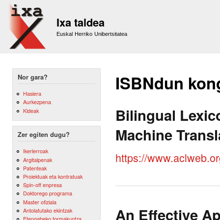
Sk
m
Ixa taldea
co
Euskal Herriko Unibertsitatea
ISBNdun kon
Nor gara?
Hasiera
Aurkezpena
Bilingual Lexi
Kideak
Machine Transl
Zer egiten dugu?
Ikerlerroak
https://www.aclweb.o
Argitalpenak
Patenteak
Proiektuak eta kontratuak
Spin-off enpresa
Doktorego programa
Master ofiziala
An Effective A
Antolatutako ekintzak
Etengabeko formakuntza