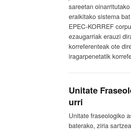
sareetan oinarritutako
eraikitako sistema bat
EPEC-KORREF corpuset
ezaugarriak erauzi di
korreferenteak ote di
iragarpenetatik korrefe
Unitate Fraseol
urri
Unitate fraseologiko as
baterako, ziria sartze