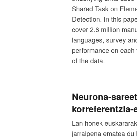
Shared Task on Eleme
Detection. In this pap
cover 2.6 million man
languages, survey an
performance on each t
of the data.
Neurona-sareet
korreferentzia
Lan honek euskararak
jarraipena ematea du 