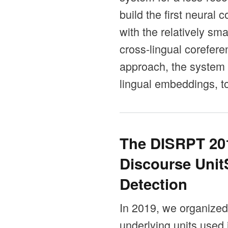
build the first neural 
with the relatively s
cross-lingual corefere
approach, the system 
lingual embeddings, t
The DISRPT 20
Discourse Uni
Detection
In 2019, we organized t
underlying units used