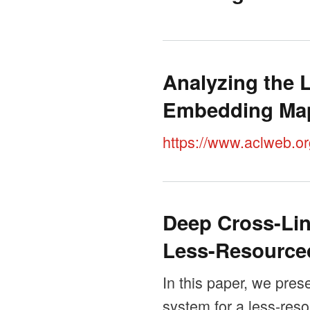
Analyzing the L
Embedding Ma
https://www.aclweb.o
Deep Cross-Lin
Less-Resource
In this paper, we pres
system for a less-res