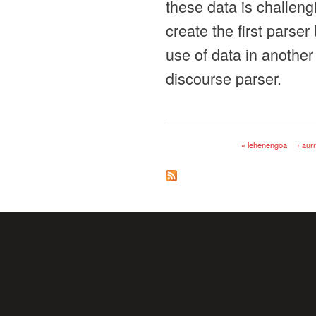
these data is challeng
create the first parse
use of data in anothe
discourse parser.
« lehenengoa
‹ aur
Orriak