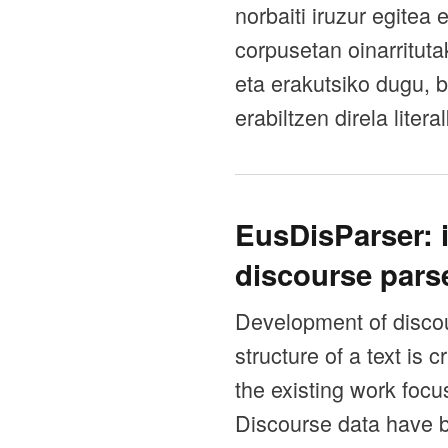
norbaiti iruzur egitea 
corpusetan oinarritut
eta erakutsiko dugu, b
erabiltzen direla litera
EusDisParser: 
discourse parse
Development of discou
structure of a text is
the existing work focu
Discourse data have b