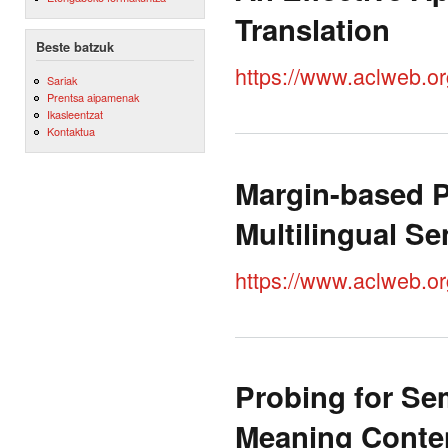
Translation
Beste batzuk
https://www.aclweb.o
Sariak
Prentsa aipamenak
Ikasleentzat
Kontaktua
Margin-based P
Multilingual S
https://www.aclweb.o
Probing for Se
Meaning Conte