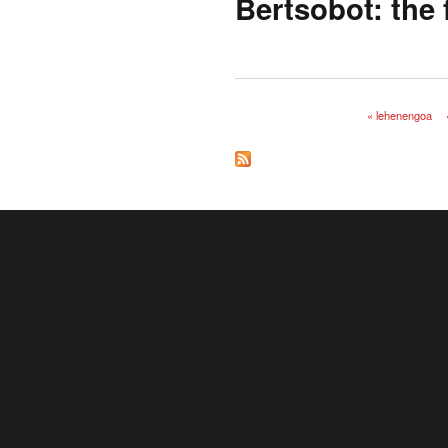
Bertsobot: the 
« lehenengoa
Orriak