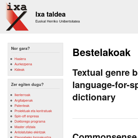
Sk
m
Ixa taldea
co
Euskal Herriko Unibertsitatea
Bestelakoak
Nor gara?
Hasiera
Aurkezpena
Textual genre 
Kideak
language-for-s
Zer egiten dugu?
dictionary
Ikerlerroak
Argitalpenak
Patenteak
Proiektuak eta kontratuak
Spin-off enpresa
Doktorego programa
Master ofiziala
Antolatutako ekintzak
Commonsense 
Etengabeko formakuntza