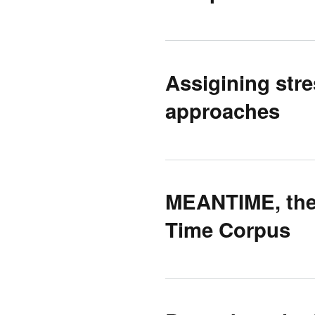
Assigining stre
approaches
MEANTIME, the
Time Corpus