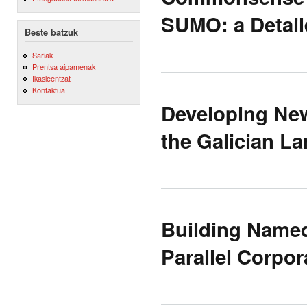
SUMO: a Detail
Beste batzuk
Sariak
Prentsa aipamenak
Ikasleentzat
Kontaktua
Developing New
the Galician L
Building Named
Parallel Corpor