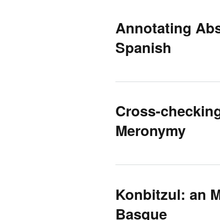
Annotating Abs
Spanish
Cross-checkin
Meronymy
Konbitzul: an 
Basque