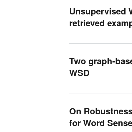
Unsupervised 
retrieved exam
Two graph-based
WSD
On Robustness
for Word Sens