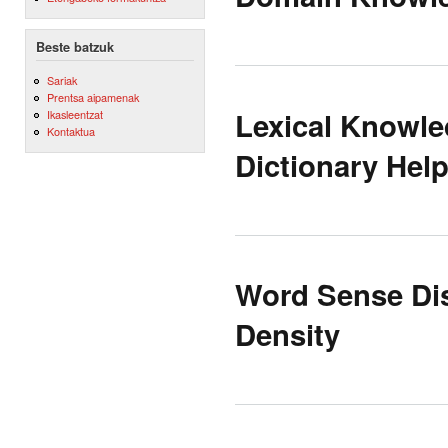
Beste batzuk
Sariak
Prentsa aipamenak
Lexical Knowled
Ikasleentzat
Kontaktua
Dictionary Hel
Word Sense Di
Density