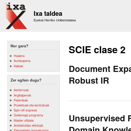
Sk
m
Ixa taldea
co
Euskal Herriko Unibertsitatea
SCIE clase 2
Nor gara?
Hasiera
Aurkezpena
Document Expa
Kideak
Robust IR
Zer egiten dugu?
Ikerlerroak
Argitalpenak
Patenteak
Proiektuak eta kontratuak
Spin-off enpresa
Unsupervised R
Doktorego programa
Master ofiziala
Antolatutako ekintzak
Domain Knowl
Etengabeko formakuntza