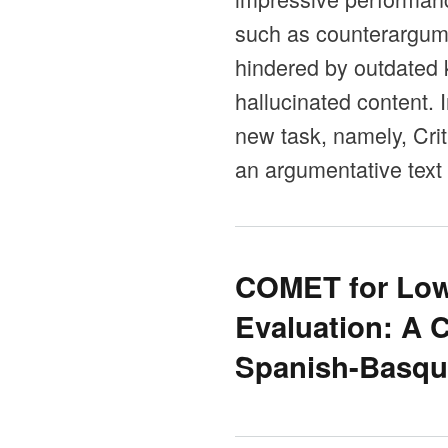
such as counterargume
hindered by outdated 
hallucinated content. 
new task, namely, Crit
an argumentative text 
COMET for Low
Evaluation: A 
Spanish-Basqu