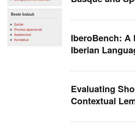
Beste batzuk
Sariak
Prentsa aipamenak
IberoBench: A 
Ikasleentzat
Kontaktua
Iberian Langua
Evaluating Shor
Contextual Lem