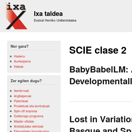
Sk
m
Ixa taldea
co
Euskal Herriko Unibertsitatea
SCIE clase 2
Nor gara?
Hasiera
Aurkezpena
BabyBabelLM: A
Kideak
Developmentall
Zer egiten dugu?
Ikerlerroak
Argitalpenak
Patenteak
Proiektuak eta kontratuak
Spin-off enpresa
Lost in Variati
Doktorego programa
Master ofiziala
Antolatutako ekintzak
Basque and Spa
Etengabeko formakuntza