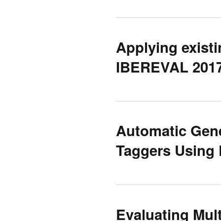
Applying exist
IBEREVAL 2017
Automatic Gene
Taggers Using 
Evaluating Mul