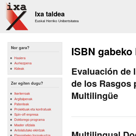
Sk
m
Ixa taldea
co
Euskal Herriko Unibertsitatea
ISBN gabeko
Nor gara?
Hasiera
Aurkezpena
Evaluación de 
Kideak
de los Rasgos p
Zer egiten dugu?
Multilingüe
Ikerlerroak
Argitalpenak
Patenteak
Proiektuak eta kontratuak
Spin-off enpresa
Doktorego programa
Master ofiziala
Antolatutako ekintzak
Multilingual Do
Etengabeko formakuntza