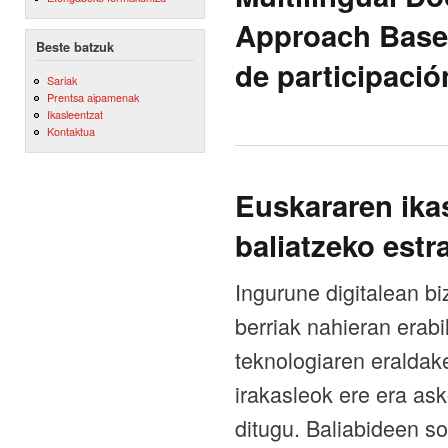
Approach Based
Beste batzuk
de participació
Sariak
Prentsa aipamenak
Ikasleentzat
Kontaktua
Euskararen ika
baliatzeko estr
Ingurune digitalean b
berriak nahieran erabi
teknologiaren eraldak
irakasleok ere era as
ditugu. Baliabideen so