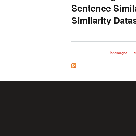
Sentence Simil
Similarity Data
« lehenengoa
‹ 
Orriak