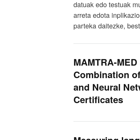
datuak edo testuak mu
arreta edota inplikazi
parteka daitezke, best
MAMTRA-MED at
Combination of
and Neural Net
Certificates
Measuring lang