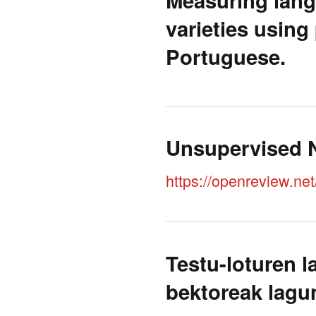
varieties using
Portuguese.
Unsupervised N
https://openreview.n
Testu-loturen l
bektoreak lagu