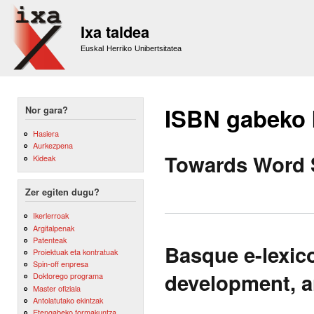
Sk
m
Ixa taldea
co
Euskal Herriko Unibertsitatea
ISBN gabeko
Nor gara?
Hasiera
Aurkezpena
Towards Word 
Kideak
Zer egiten dugu?
Ikerlerroak
Argitalpenak
Patenteak
Basque e-lexico
Proiektuak eta kontratuak
Spin-off enpresa
development, a
Doktorego programa
Master ofiziala
Antolatutako ekintzak
Etengabeko formakuntza