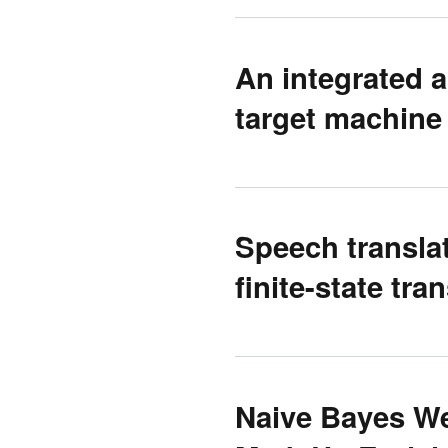
An integrated a
target machine 
Speech transla
finite-state tr
Naive Bayes We