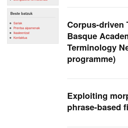
Beste batzuk
Corpus-driven 
Sariak
Prentsa aipamenak
Basque Academ
Ikasleentzat
Kontaktua
Terminology N
programme)
Exploiting mor
phrase-based fi