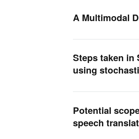
A Multimodal D
Steps taken in
using stochasti
Potential scope 
speech transla