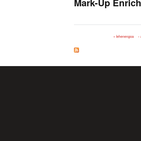
Mark-Up Enric
« lehenengoa
‹
Orriak