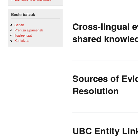
Beste batzuk
Cross-lingual 
Sariak
Prentsa aipamenak
shared knowled
Ikasleentzat
Kontaktua
Sources of Evi
Resolution
UBC Entity Lin