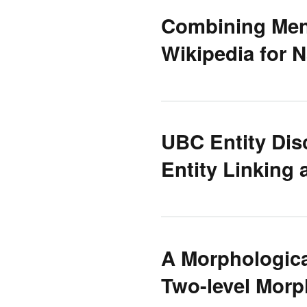
Combining Ment
Wikipedia for 
UBC Entity Dis
Entity Linking
A Morphologica
Two-level Mor