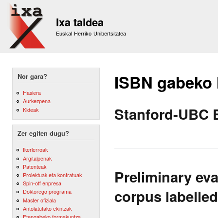
Sk
m
Ixa taldea
co
Euskal Herriko Unibertsitatea
ISBN gabeko
Nor gara?
Hasiera
Aurkezpena
Stanford-UBC E
Kideak
Zer egiten dugu?
Ikerlerroak
Argitalpenak
Patenteak
Preliminary ev
Proiektuak eta kontratuak
Spin-off enpresa
corpus labelled
Doktorego programa
Master ofiziala
Antolatutako ekintzak
Etengabeko formakuntza