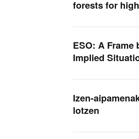
forests for hig
ESO: A Frame b
Implied Situati
Izen-aipamenak
lotzen