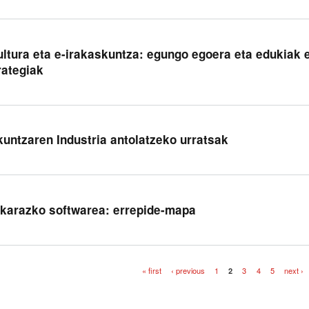
ultura eta e-irakaskuntza: egungo egoera eta edukiak e
rategiak
kuntzaren Industria antolatzeko urratsak
karazko softwarea: errepide-mapa
« first
‹ previous
1
2
3
4
5
next ›
es