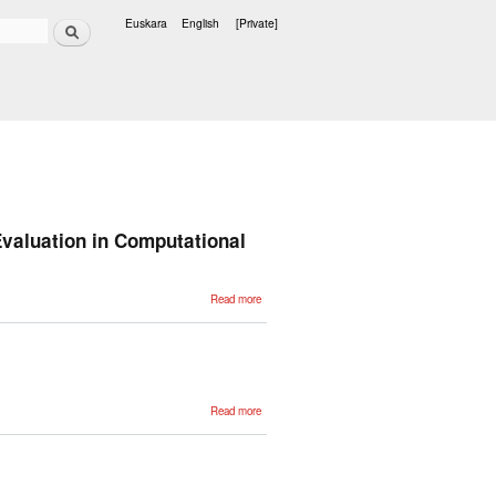
Search
Euskara
English
[Private]
Languages
Evaluation in Computational
about A
Read more
Description of
Pragmatics
Rhetorical
Structure and
its Evaluation
in
Computational
Linguistics
about
Read more
Corpus
exploration
of
discourse
relations in
RST