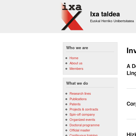
Ixa taldea
Euskal Herriko Unibertsitatea
Who we are
In
Home
About us
A D
Members
Lin
What we do
Research lines
Publications
Cor
Patents
Projects & contracts
Spin-off company
Organized events
Doctoral programme
Official master
Hiz
Continuous training