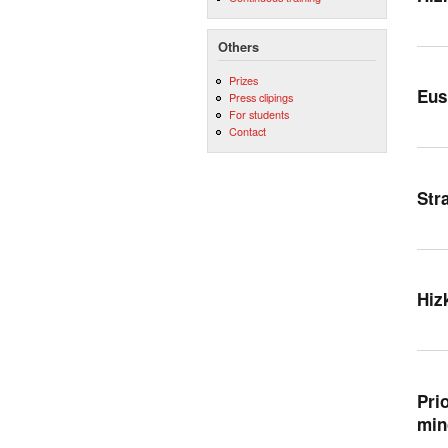
Others
Prizes
Eus
Press clipings
For students
Contact
Str
Hiz
Pri
min