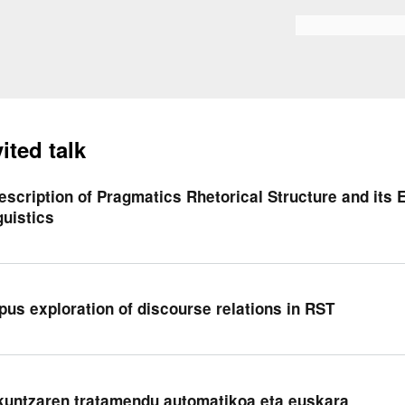
Skip to
main
Search form
content
vited talk
escription of Pragmatics Rhetorical Structure and its 
guistics
pus exploration of discourse relations in RST
kuntzaren tratamendu automatikoa eta euskara