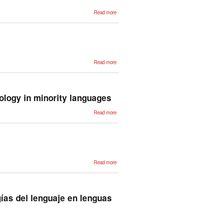
about
Read more
Hizkuntzaren
tratamendu
automatikoa
eta euskara
about
Read more
Euskararen
tratamendu
automatikorako
tresnak
nology in minority languages
about
Read more
Strategic
priorities for
the
development
of language
technology
in minority
languages
about
Read more
Hizkuntzaren
Industria
antolatzeko
urratsak
gías del lenguaje en lenguas