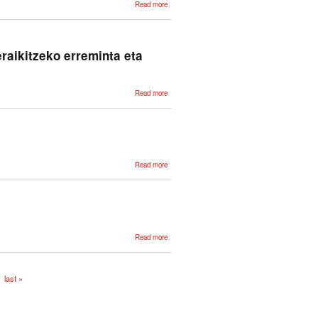
about
Read more
Prioridades
en la
estrategia
para el
desarrollo
de
raikitzeko erreminta eta
tecnologías
del
lenguaje en
lenguas
minoritarias
about e-
Read more
kultura eta e-
irakaskuntza:
egungo
egoera eta
edukiak
eraikitzeko
erreminta eta
estrategiak
about
Read more
Hizkuntzaren
Industria
antolatzeko
urratsak
about
Read more
Euskarazko
softwarea:
errepide-
mapa
last »