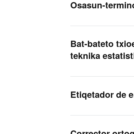
Osasun-termin
Bat-bateto txioe
teknika estatis
Etiqetador de 
Corrector orto