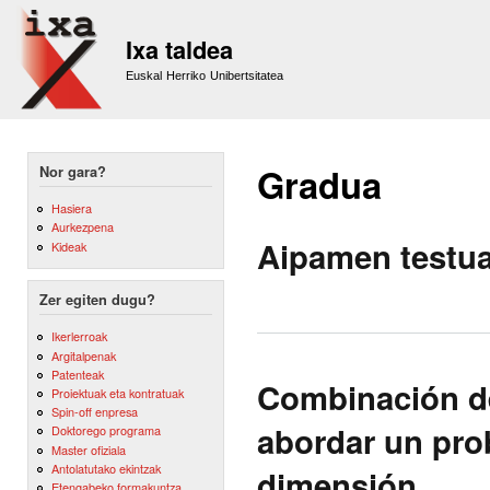
Sk
m
Ixa taldea
co
Euskal Herriko Unibertsitatea
Gradua
Nor gara?
Hasiera
Aurkezpena
Aipamen testua
Kideak
Zer egiten dugu?
Ikerlerroak
Argitalpenak
Patenteak
Combinación de
Proiektuak eta kontratuak
Spin-off enpresa
abordar un pro
Doktorego programa
Master ofiziala
Antolatutako ekintzak
dimensión
Etengabeko formakuntza