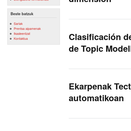
Beste batzuk
Sariak
Prentsa aipamenak
Clasificación 
Ikasleentzat
Kontaktua
de Topic Model
Ekarpenak Tect
automatikoan