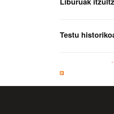
Liburuak itzult
Testu historik
«
Orriak