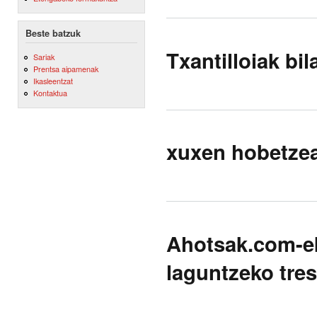
Beste batzuk
Txantilloiak bi
Sariak
Prentsa aipamenak
Ikasleentzat
Kontaktua
xuxen hobetzea
Ahotsak.com-ek
laguntzeko tre