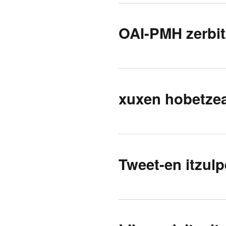
OAI-PMH zerbitz
xuxen hobetzea
Tweet-en itzul