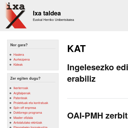
Sk
m
Ixa taldea
co
Euskal Herriko Unibertsitatea
KAT
Nor gara?
Hasiera
Aurkezpena
Ingelesezko ed
Kideak
erabiliz
Zer egiten dugu?
Ikerlerroak
Argitalpenak
Patenteak
Proiektuak eta kontratuak
Spin-off enpresa
OAI-PMH zerbitz
Doktorego programa
Master ofiziala
Antolatutako ekintzak
Etengabeko formakuntza