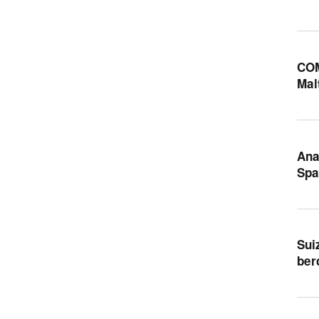
COM
Mal
Ana
Spa
Sui
ber