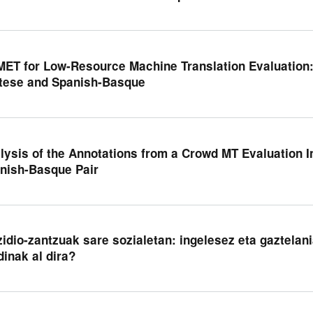
ET for Low-Resource Machine Translation Evaluation:
tese and Spanish-Basque
lysis of the Annotations from a Crowd MT Evaluation In
nish-Basque Pair
zidio-zantzuak sare sozialetan: ingelesez eta gaztelan
dinak al dira?