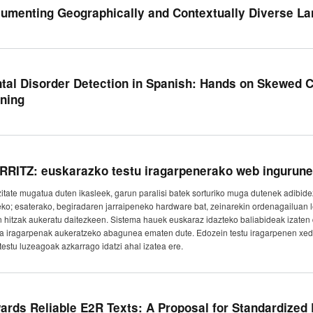
umenting Geographically and Contextually Diverse L
tal Disorder Detection in Spanish: Hands on Skewed C
ining
RRITZ: euskarazko testu iragarpenerako web ingurune
zitate mugatua duten ikasleek, garun paralisi batek sorturiko muga dutenek adibidez
eko; esaterako, begiradaren jarraipeneko hardware bat, zeinarekin ordenagailuan l
n hitzak aukeratu daitezkeen. Sistema hauek euskaraz idazteko baliabideak izaten 
ta iragarpenak aukeratzeko abagunea ematen dute. Edozein testu iragarpenen xede
 testu luzeagoak azkarrago idatzi ahal izatea ere.
ards Reliable E2R Texts: A Proposal for Standardized 