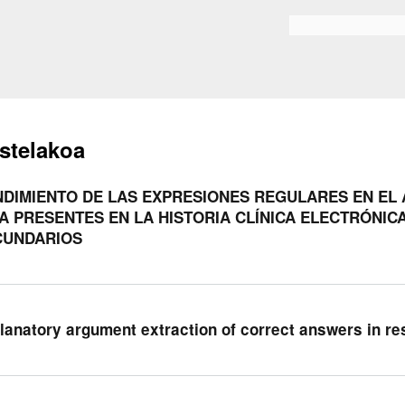
Skip to
main
Bilaketa formularioa
content
stelakoa
DIMIENTO DE LAS EXPRESIONES REGULARES EN EL 
A PRESENTES EN LA HISTORIA CLÍNICA ELECTRÓNIC
CUNDARIOS
lanatory argument extraction of correct answers in r