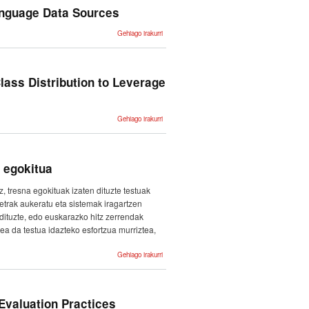
SECUNDARIOS
medical
anguage Data Sources
-ri buruz
exams -ri
buruz
Documenting
Gehiago irakurri
Geographically
and
Contextually
Diverse
Language
Data Sources
lass Distribution to Leverage
-ri buruz
Mental
Gehiago irakurri
Disorder
Detection
in Spanish:
Hands on
Skewed
Class
 egokitua
Distribution
to
Leverage
, tresna egokituak izaten dituzte testuak
Training -ri
buruz
etrak aukeratu eta sistemak iragartzen
dituzte, edo euskarazko hitz zerrendak
a da testua idazteko esfortzua murriztea,
IGARRITZ:
Gehiago irakurri
euskarazko
testu
iragarpenerako
web ingurune
egokitua -ri
buruz
Evaluation Practices