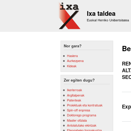
Ixa taldea
Euskal Herriko Unibertsitatea
Nor gara?
Be
Hasiera
Aurkezpena
REN
Kideak
ALT
SE
Zer egiten dugu?
Ikerlerroak
Argitalpenak
Patenteak
Proiektuak eta kontratuak
Exp
Spin-off enpresa
Doktorego programa
Master ofiziala
Antolatutako ekintzak
Etengabeko formakuntza