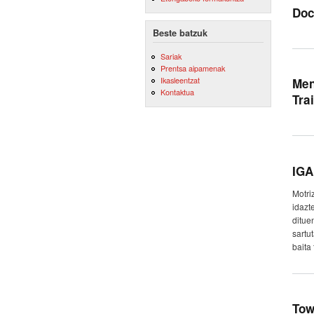
Doc
Beste batzuk
Sariak
Prentsa aipamenak
Ikasleentzat
Men
Kontaktua
Tra
IGA
Motri
idazt
ditue
sartu
baita
Tow