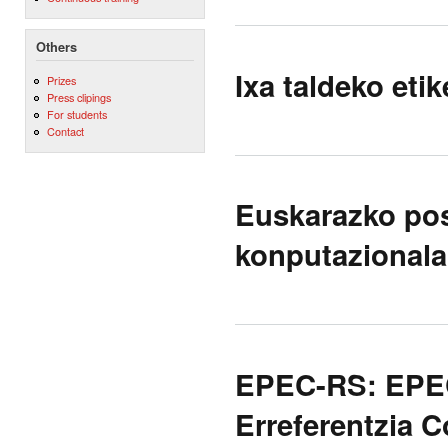
Others
Ixa taldeko eti
Prizes
Press clipings
For students
Contact
Euskarazko pos
konputazionala
EPEC-RS: EPEC
Erreferentzia C