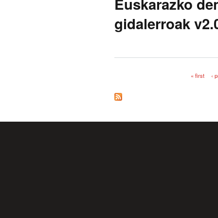
Euskarazko den
gidalerroak v2.
« first
‹ 
Pages