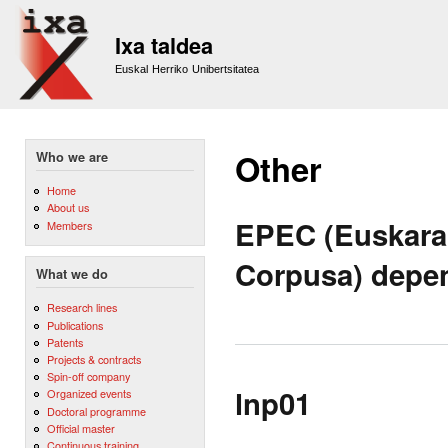
Sk
m
Ixa taldea
co
Euskal Herriko Unibertsitatea
Other
Who we are
Home
About us
EPEC (Euskara
Members
Corpusa) depen
What we do
Research lines
Publications
Patents
Projects & contracts
Spin-off company
lnp01
Organized events
Doctoral programme
Official master
Continuous training