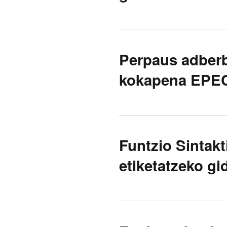
Perpaus adberb
kokapena EPE
Funtzio Sintak
etiketatzeko gi