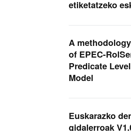
etiketatzeko es
A methodology 
of EPEC-RolSe
Predicate Leve
Model
Euskarazko den
gidalerroak V1.