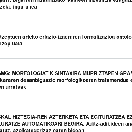
tzeko ingurunea
tzeptuen arteko erlazio-izaeraren formalizazioa ontolog
tzeptuala
MG: MORFOLOGIATIK SINTAXIRA MURRIZTAPEN GRAM
kararen desanbiguazio morfologikoaren tratamendua e
en urratsak
KAL HIZTEGIA-REN AZTERKETA ETA EGITURATZEA E
URATZE AUTOMATIKOARI BEGIRA. Aditz-adibideen anal
iatuz, azpikategorizazioaren bidean