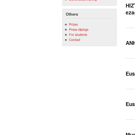
HIZ
eza
Others
Prizes
Press clipings
For students
Contact
ANH
Eus
Eus
Mug