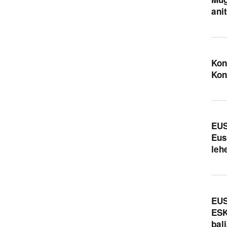
ani
Kon
Kon
EUS
Eus
leh
EUS
ESK
bal