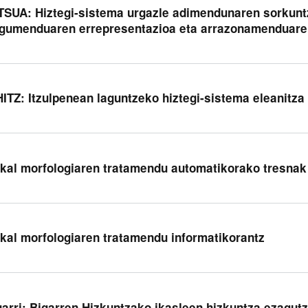
TSUA: Hiztegi-sistema urgazle adimendunaren sorkuntza
gumenduaren errepresentazioa eta arrazonamenduare
ITZ: Itzulpenean laguntzeko hiztegi-sistema eleanitza
kal morfologiaren tratamendu automatikorako tresnak
kal morfologiaren tratamendu informatikorantz
arri: Bigarren Hizkuntzako ikasleen hizkuntza ezagut