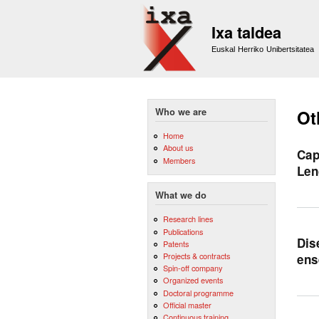
Ixa taldea
Euskal Herriko Unibertsitatea
Who we are
Ot
Home
About us
Cap
Members
Len
What we do
Research lines
Publications
Dis
Patents
Projects & contracts
ens
Spin-off company
Organized events
Doctoral programme
Official master
Continuous training