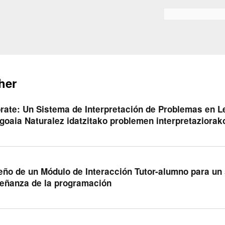
Skip to
main
Search form
content
her
rate: Un Sistema de Interpretación de Problemas en Le
goaia Naturalez idatzitako problemen interpretaziorak
eño de un Módulo de Interacción Tutor-alumno para un 
eñanza de la programación