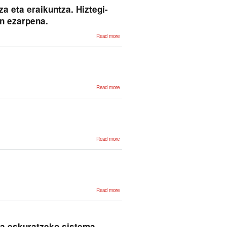
sistema
 eta eraikuntza. Hiztegi-
inteligente de
enseñanza
n ezarpena.
de la
programación
about HIZTSUA:
Read more
Hiztegi-sistema
urgazle
adimendunaren
sorkuntza eta
eraikuntza. Hiztegi-
ezagumenduaren
errepresentazioa
eta
arrazonamenduaren
about
Read more
ezarpena.
ANHITZ:
Itzulpenean
laguntzeko
hiztegi-
sistema
eleanitza
about Euskal
Read more
morfologiaren
tratamendu
automatikorako
tresnak
about Euskal
Read more
morfologiaren
tratamendu
informatikorantz
za eskuratzeko sistema