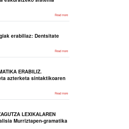
about
Read more
Mugarri:
Bigarren
Hizkuntzako
ikasleen
hizkuntza
ezagutza
iak erabiliaz: Dentsitate
eskuratzeko
sistema
anitzeko
ingurunea
about
Read more
Kontzeptuen
arteko
erlazio-
izaeraren
formalizazioa
ontologiak
ATIKA ERABILIZ.
erabiliaz:
Dentsitate
ta azterketa sintaktikoaren
Kontzeptuala
about EUSMG:
Read more
MORFOLOGIATIK
SINTAXIRA
MURRIZTAPEN
GRAMATIKA
ERABILIZ.
Euskararen
ZAGUTZA LEXIKALAREN
desanbiguazio
morfologikoaren
isia Murriztapen-gramatika
tratamendua eta
azterketa
sintaktikoaren lehen