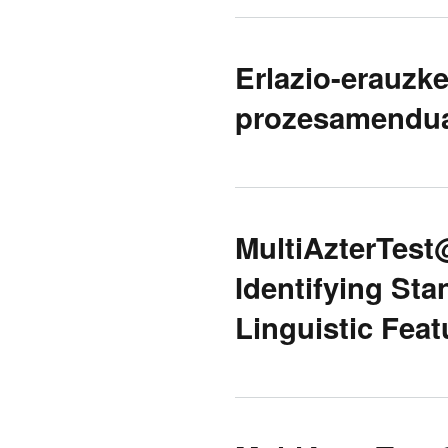
Erlazio-erauzke
prozesamendua
MultiAzterTest
Identifying St
Linguistic Feat