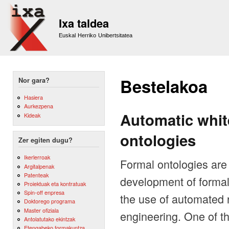
Sk
m
Ixa taldea
co
Euskal Herriko Unibertsitatea
Bestelakoa
Nor gara?
Hasiera
Aurkezpena
Automatic white
Kideak
ontologies
Zer egiten dugu?
Ikerlerroak
Formal ontologies are
Argitalpenak
Patenteak
development of formal
Proiektuak eta kontratuak
Spin-off enpresa
the use of automated 
Doktorego programa
Master ofiziala
engineering. One of th
Antolatutako ekintzak
Etengabeko formakuntza