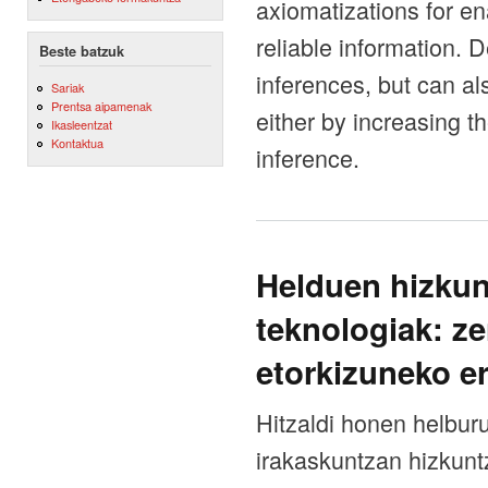
axiomatizations for en
reliable information. 
Beste batzuk
inferences, but can al
Sariak
Prentsa aipamenak
either by increasing t
Ikasleentzat
Kontaktua
inference.
Helduen hizkun
teknologiak: ze
etorkizuneko e
Hitzaldi honen helbur
irakaskuntzan hizkunt