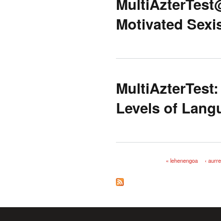
MultiAzterTest@
Motivated Sexis
MultiAzterTest:
Levels of Lang
« lehenengoa
‹ aurr
Orriak