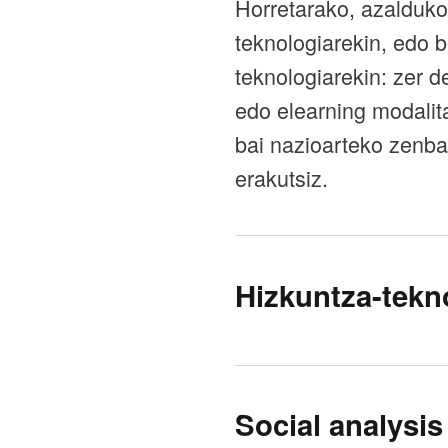
Horretarako, azalduko
teknologiarekin, edo b
teknologiarekin: zer d
edo elearning modalita
bai nazioarteko zenbai
erakutsiz.
Hizkuntza-tekn
Social analysi