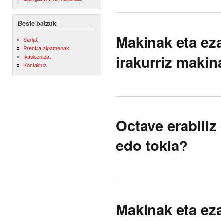
Beste batzuk
Makinak eta ez
Sariak
Prentsa aipamenak
irakurriz makin
Ikasleentzat
Kontaktua
Octave erabiliz
edo tokia?
Makinak eta ez