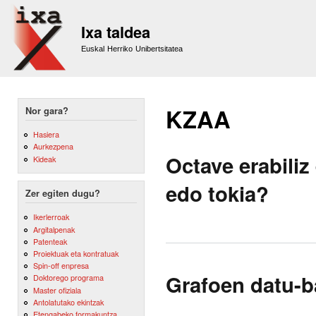
Sk
m
Ixa taldea
co
Euskal Herriko Unibertsitatea
KZAA
Nor gara?
Hasiera
Aurkezpena
Octave erabiliz
Kideak
edo tokia?
Zer egiten dugu?
Ikerlerroak
Argitalpenak
Patenteak
Proiektuak eta kontratuak
Spin-off enpresa
Grafoen datu-b
Doktorego programa
Master ofiziala
Antolatutako ekintzak
Etengabeko formakuntza