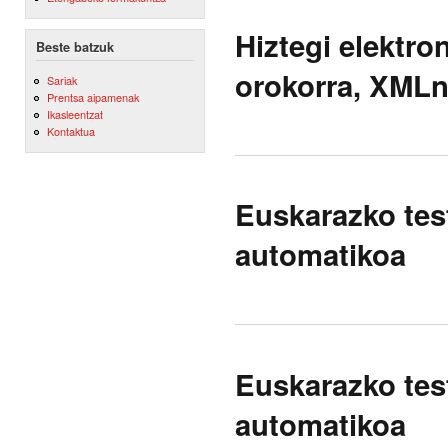
Hiztegi elektro
Beste batzuk
orokorra, XMLn 
Sariak
Prentsa aipamenak
Ikasleentzat
Kontaktua
Euskarazko tes
automatikoa
Euskarazko tes
automatikoa