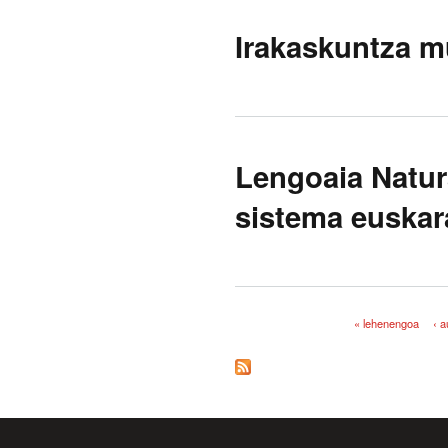
Irakaskuntza m
Lengoaia Natur
sistema euskar
« lehenengoa
‹ 
Orriak