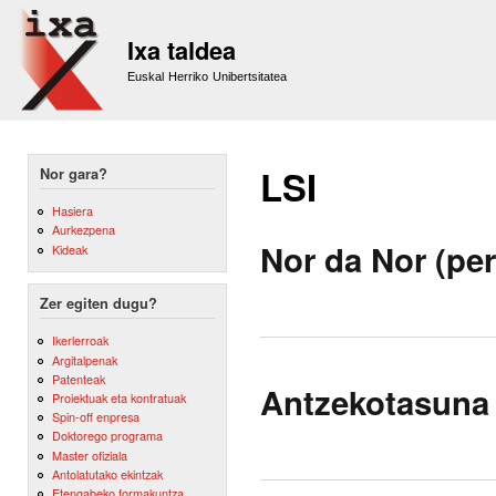
Sk
m
Ixa taldea
co
Euskal Herriko Unibertsitatea
LSI
Nor gara?
Hasiera
Aurkezpena
Nor da Nor (pe
Kideak
Zer egiten dugu?
Ikerlerroak
Argitalpenak
Patenteak
Antzekotasuna 
Proiektuak eta kontratuak
Spin-off enpresa
Doktorego programa
Master ofiziala
Antolatutako ekintzak
Etengabeko formakuntza