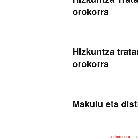
orokorra
Hizkuntza trat
orokorra
Makulu eta dist
« lehenengoa
‹ 