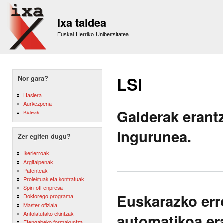
Sk
m
Ixa taldea
co
Euskal Herriko Unibertsitatea
LSI
Nor gara?
Hasiera
Aurkezpena
Galderak erant
Kideak
ingurunea.
Zer egiten dugu?
Ikerlerroak
Argitalpenak
Patenteak
Proiektuak eta kontratuak
Spin-off enpresa
Euskarazko erro
Doktorego programa
Master ofiziala
Antolatutako ekintzak
automatikoa era
Etengabeko formakuntza