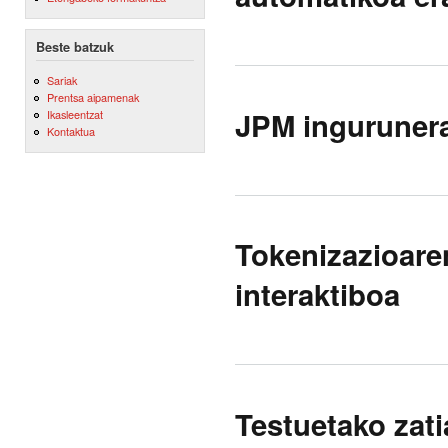
Beste batzuk
Sariak
Prentsa aipamenak
JPM ingurunera
Ikasleentzat
Kontaktua
Tokenizazioare
interaktiboa
Testuetako zati