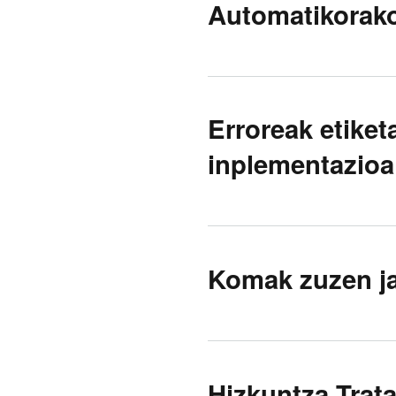
Automatikorako
Erroreak etiket
inplementazioa
Komak zuzen ja
Hizkuntza Trat