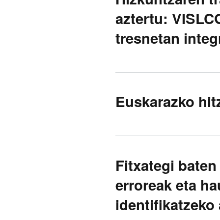
aztertu: VISLC
tresnetan integ
Euskarazko hit
Fitxategi baten
erroreak eta h
identifikatzeko