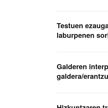
Testuen ezauga
laburpenen sor
Galderen inter
galdera/erantz
Hizkuntzaren t