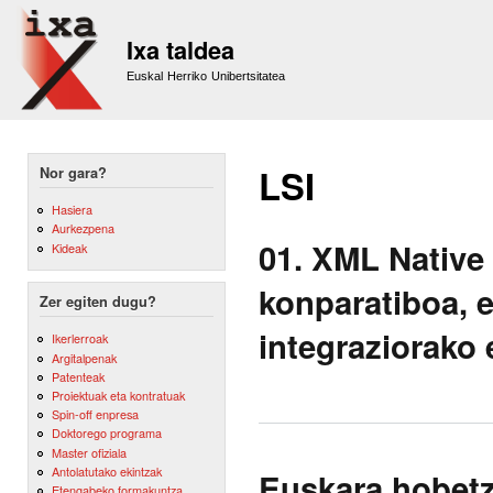
Sk
m
Ixa taldea
co
Euskal Herriko Unibertsitatea
LSI
Nor gara?
Hasiera
Aurkezpena
01. XML Native
Kideak
konparatiboa, e
Zer egiten dugu?
integraziorako
Ikerlerroak
Argitalpenak
Patenteak
Proiektuak eta kontratuak
Spin-off enpresa
Doktorego programa
Master ofiziala
Antolatutako ekintzak
Euskara hobetz
Etengabeko formakuntza