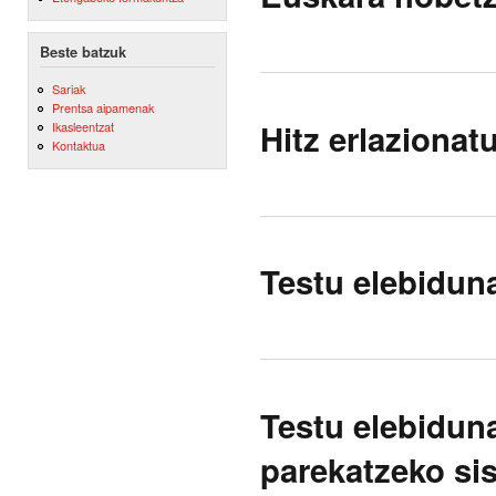
Beste batzuk
Sariak
Prentsa aipamenak
Hitz erlazionatu
Ikasleentzat
Kontaktua
Testu elebiduna
Testu elebidun
parekatzeko si