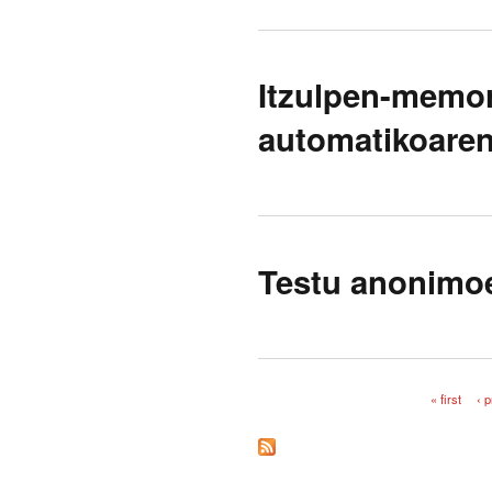
Itzulpen-memori
automatikoaren
Testu anonimoe
« first
‹ 
Pages