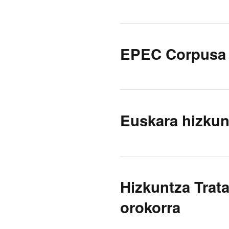
EPEC Corpusa 
Euskara hizkun
Hizkuntza Trat
orokorra