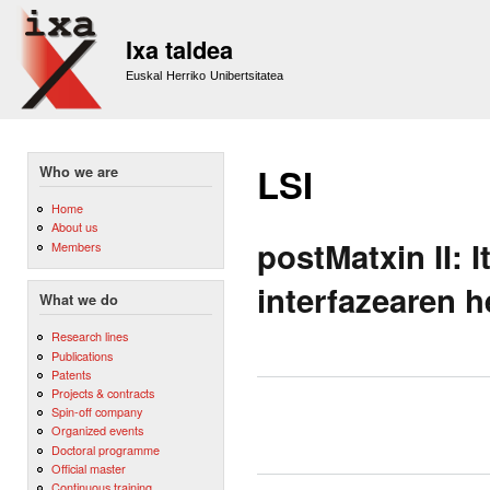
Sk
m
Ixa taldea
co
Euskal Herriko Unibertsitatea
LSI
Who we are
Home
About us
postMatxin II: 
Members
interfazearen 
What we do
Research lines
Publications
Patents
Projects & contracts
Spin-off company
Organized events
Doctoral programme
Official master
Continuous training