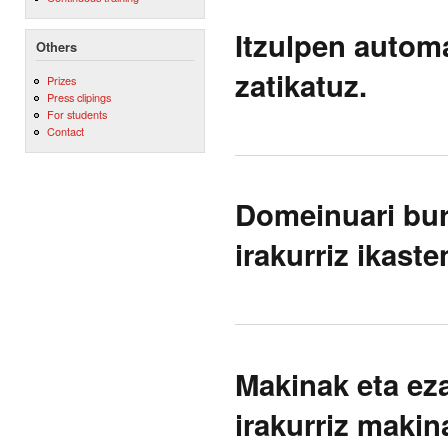
Itzulpen automa
Others
zatikatuz.
Prizes
Press clipings
For students
Contact
Domeinuari bur
irakurriz ikaste
Makinak eta ez
irakurriz makin