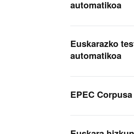
automatikoa
Euskarazko tes
automatikoa
EPEC Corpusa 
Euskara hizkun