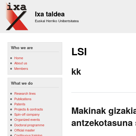
Sk
m
Ixa taldea
co
Euskal Herriko Unibertsitatea
LSI
Who we are
Home
About us
kk
Members
What we do
Research lines
Publications
Patents
Makinak gizaki
Projects & contracts
Spin-off company
antzekotasuna 
Organized events
Doctoral programme
Official master
Continuous training