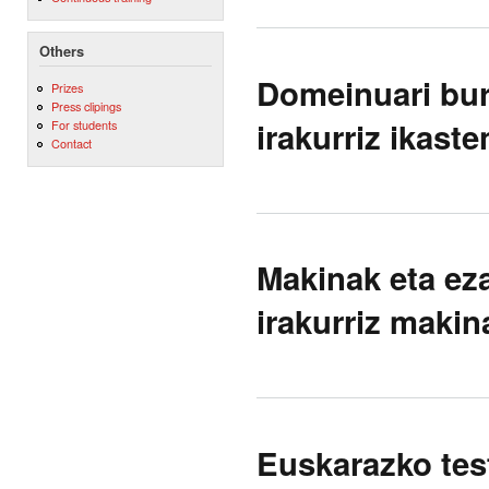
Others
Domeinuari bur
Prizes
Press clipings
irakurriz ikaste
For students
Contact
Makinak eta ez
irakurriz makin
Euskarazko tes