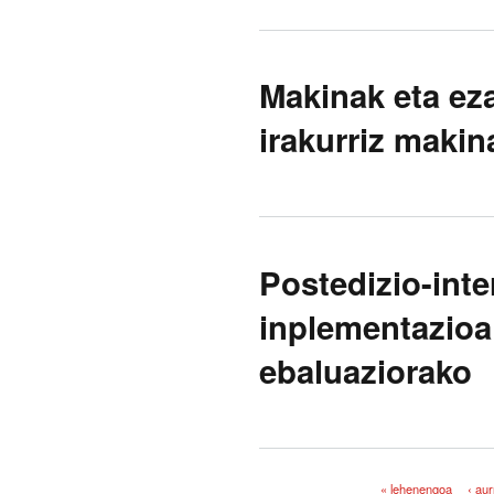
Makinak eta ez
irakurriz makin
Postedizio-inte
inplementazioa
ebaluaziorako
« lehenengoa
‹ au