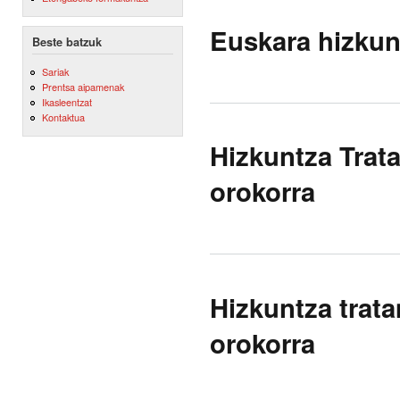
Euskara hizkun
Beste batzuk
Sariak
Prentsa aipamenak
Ikasleentzat
Kontaktua
Hizkuntza Trat
orokorra
Hizkuntza trat
orokorra