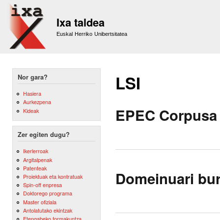
Sk
m
Ixa taldea
co
Euskal Herriko Unibertsitatea
LSI
Nor gara?
Hasiera
Aurkezpena
EPEC Corpusa 
Kideak
Zer egiten dugu?
Ikerlerroak
Argitalpenak
Patenteak
Domeinuari bur
Proiektuak eta kontratuak
Spin-off enpresa
Doktorego programa
Master ofiziala
Antolatutako ekintzak
Etengabeko formakuntza