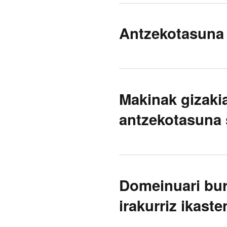
Antzekotasuna 
Makinak gizaki
antzekotasuna 
Domeinuari bur
irakurriz ikaste