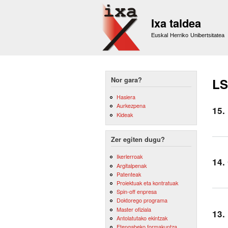
Ixa taldea
Euskal Herriko Unibertsitatea
Nor gara?
LS
Hasiera
Aurkezpena
15.
Kideak
Zer egiten dugu?
Ikerlerroak
14.
Argitalpenak
Patenteak
Proiektuak eta kontratuak
Spin-off enpresa
Doktorego programa
Master ofiziala
13.
Antolatutako ekintzak
Etengabeko formakuntza