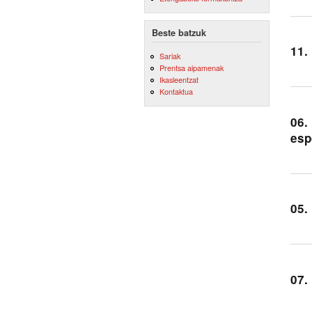
Beste batzuk
11.
Sariak
Prentsa aipamenak
Ikasleentzat
Kontaktua
06.
esp
05.
07.