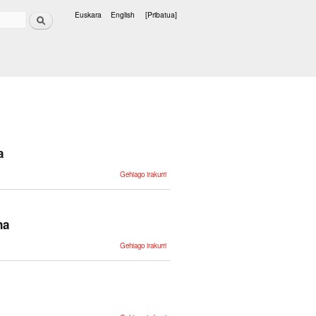
Bilatu
Euskara
English
[Pribatua]
Hizkuntzak
a
15.
Gehiago irakurri
Euskarazko
testuen
laburpenen
sorkuntza
automatikoa
-ri buruz
na
14.
Gehiago irakurri
Corpusetatik
agerkidetzak
erauzi eta
kudeatzeko
tresna -ri
buruz
13.