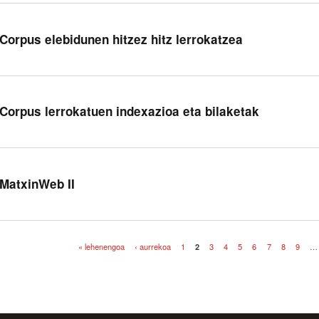
 Corpus elebidunen hitzez hitz lerrokatzea
 Corpus lerrokatuen indexazioa eta bilaketak
 MatxinWeb II
« lehenengoa
‹ aurrekoa
1
2
3
4
5
6
7
8
9
…
iak