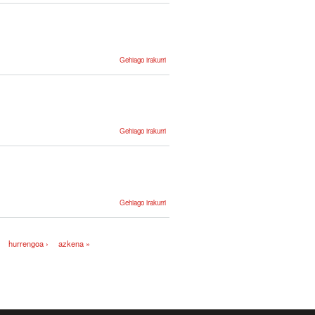
linguistikoaren
eskuratzea
Interneteko
jolasen bidez.
-ri buruz
03. Corpus
Gehiago irakurri
elebidunen
hitzez hitz
lerrokatzea
-ri buruz
04. Corpus
Gehiago irakurri
lerrokatuen
indexazioa
eta
bilaketak -
ri buruz
02.
Gehiago irakurri
MatxinWeb
II -ri buruz
hurrengoa ›
azkena »