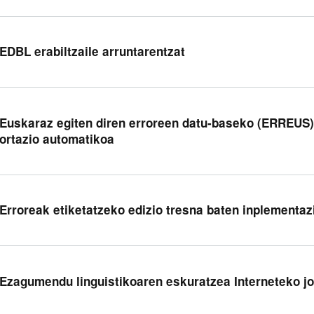
 EDBL erabiltzaile arruntarentzat
 Euskaraz egiten diren erroreen datu-baseko (ERREUS) 
ortazio automatikoa
 Erroreak etiketatzeko edizio tresna baten inplementaz
 Ezagumendu linguistikoaren eskuratzea Interneteko jo