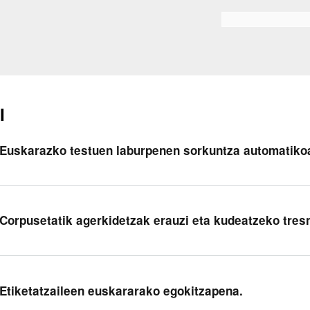
Skip to
main
Bilaketa formularioa
content
I
 Euskarazko testuen laburpenen sorkuntza automatiko
 Corpusetatik agerkidetzak erauzi eta kudeatzeko tres
 Etiketatzaileen euskararako egokitzapena.