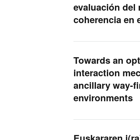
evaluación del 
coherencia en 
Towards an opt
interaction mec
ancillary way-fi
environments
Euskararen i(r