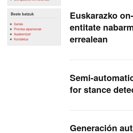
Euskarazko on-
Beste batzuk
entitate nabar
Sariak
Prentsa aipamenak
Ikasleentzat
errealean
Kontaktua
Semi-automatic 
for stance dete
Generación aut