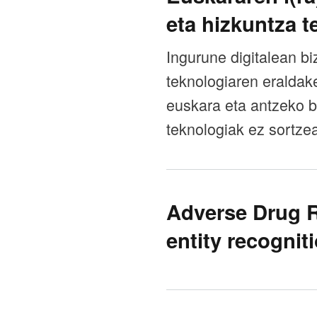
eta hizkuntza t
Ingurune digitalean bi
teknologiaren eraldake
euskara eta antzeko b
teknologiak ez sortzea
Adverse Drug R
entity recognit