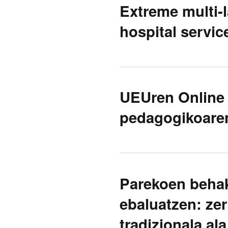
Extreme multi-la
hospital servic
UEUren Online 
pedagogikoaren
Parekoen behak
ebaluatzen: zer
tradizionala al