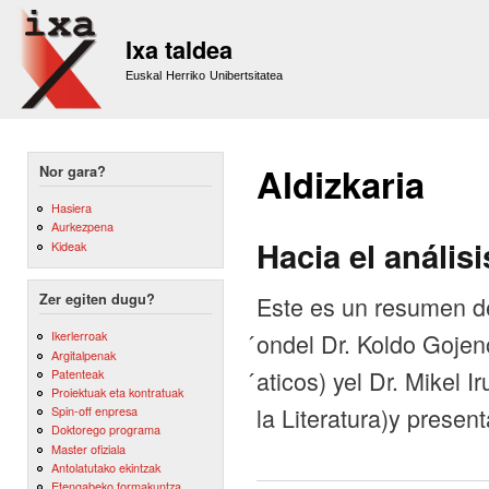
Sk
m
Ixa taldea
co
Euskal Herriko Unibertsitatea
Aldizkaria
Nor gara?
Hasiera
Aurkezpena
Hacia el anális
Kideak
Este es un resumen de 
Zer egiten dugu?
́ondel Dr. Koldo Goje
Ikerlerroak
Argitalpenak
́aticos) yel Dr. Mikel
Patenteak
Proiektuak eta kontratuak
la Literatura)y presen
Spin-off enpresa
Doktorego programa
Master ofiziala
Antolatutako ekintzak
Etengabeko formakuntza