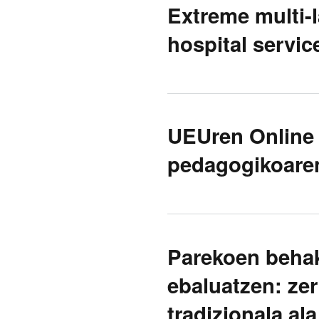
Extreme multi-la
hospital servic
UEUren Online 
pedagogikoaren
Parekoen behak
ebaluatzen: zer
tradizionala al