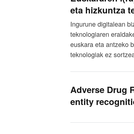
eta hizkuntza t
Ingurune digitalean bi
teknologiaren eraldake
euskara eta antzeko b
teknologiak ez sortzea
Adverse Drug R
entity recognit