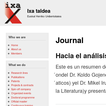
Sk
m
Ixa taldea
co
Euskal Herriko Unibertsitatea
Journal
Who we are
Home
About us
Hacia el anális
Members
Este es un resumen de 
What we do
́ondel Dr. Koldo Goje
Research lines
Publications
́aticos) yel Dr. Mikel
Patents
Projects & contracts
la Literatura)y presen
Spin-off company
Organized events
Doctoral programme
Official master
Continuous training