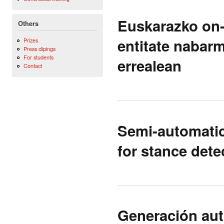
Euskarazko on-
Others
entitate nabar
Prizes
Press clipings
For students
errealean
Contact
Semi-automatic 
for stance dete
Generación aut