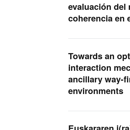
evaluación del 
coherencia en 
Towards an opt
interaction mec
ancillary way-fi
environments
Euskararen i(r