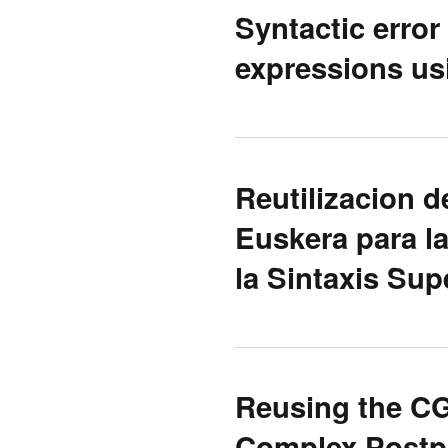
Syntactic error
expressions usi
Reutilizacion 
Euskera para l
la Sintaxis Supe
Reusing the C
Complex Postp