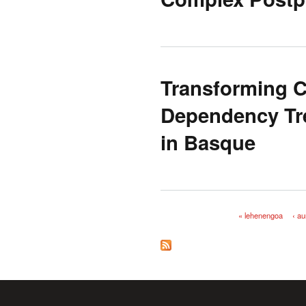
Transforming 
Dependency Tre
in Basque
« lehenengoa
‹ a
Orriak