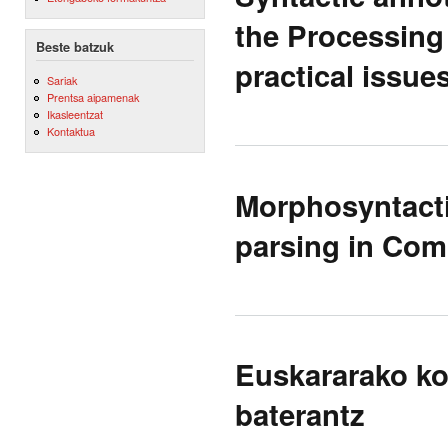
the Processing
Beste batzuk
practical issue
Sariak
Prentsa aipamenak
Ikasleentzat
Kontaktua
Morphosyntacti
parsing in Com
Euskararako ko
baterantz