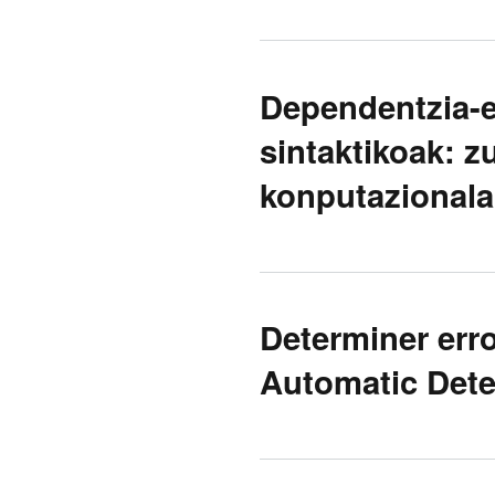
Dependentzia-e
sintaktikoak: z
konputazionala
Determiner err
Automatic Dete