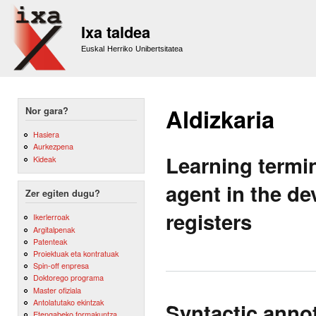
Sk
m
Ixa taldea
co
Euskal Herriko Unibertsitatea
Aldizkaria
Nor gara?
Hasiera
Aurkezpena
Learning termi
Kideak
agent in the d
Zer egiten dugu?
registers
Ikerlerroak
Argitalpenak
Patenteak
Proiektuak eta kontratuak
Spin-off enpresa
Doktorego programa
Master ofiziala
Antolatutako ekintzak
Syntactic annot
Etengabeko formakuntza