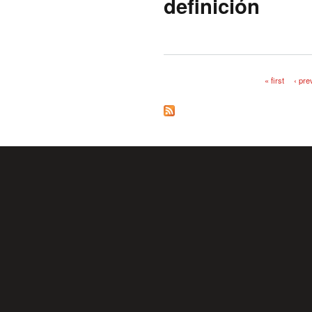
definición
« first
‹ pre
Pages