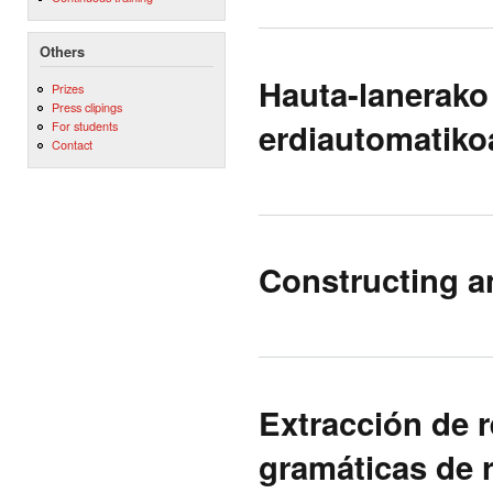
Others
Hauta-lanerako 
Prizes
Press clipings
erdiautomatiko
For students
Contact
Constructing an
Extracción de 
gramáticas de r