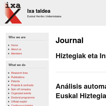
Sk
m
Ixa taldea
co
Euskal Herriko Unibertsitatea
Journal
Who we are
Home
About us
Hiztegiak eta I
Members
What we do
Research lines
Publications
Patents
Análisis autom
Projects & contracts
Spin-off company
Euskal Hiztegi
Organized events
Doctoral programme
Official master
Continuous training