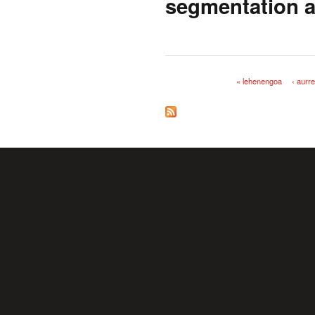
segmentation a
« lehenengoa
‹ aurr
Orriak