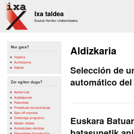
Sk
m
Ixa taldea
co
Euskal Herriko Unibertsitatea
Aldizkaria
Nor gara?
Hasiera
Aurkezpena
Selección de u
Kideak
automático del
Zer egiten dugu?
Ikerlerroak
Argitalpenak
Patenteak
Proiektuak eta kontratuak
Spin-off enpresa
Euskara Batuar
Doktorego programa
Master ofiziala
Antolatutako ekintzak
batasunetik ani
Etengabeko formakuntza