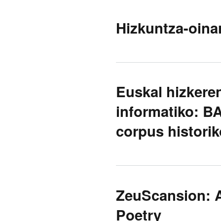
Hizkuntza-oinar
Euskal hizkeren
informatiko: B
corpus historik
ZeuScansion: A
Poetry