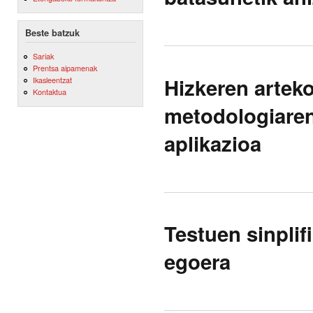
Beste batzuk
Sariak
Prentsa aipamenak
Hizkeren arteko
Ikasleentzat
Kontaktua
metodologiare
aplikazioa
Testuen sinplif
egoera