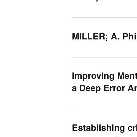
MILLER; A. Phi
Improving Ment
a Deep Error A
Establishing cr