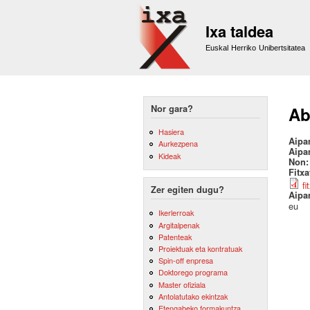
Ixa taldea
Euskal Herriko Unibertsitatea
Nor gara?
Ab
Hasiera
Aipa
Aurkezpena
Aipa
Kideak
Non
Fitx
fi
Zer egiten dugu?
Aipa
eu
Ikerlerroak
Argitalpenak
Patenteak
Proiektuak eta kontratuak
Spin-off enpresa
Doktorego programa
Master ofiziala
Antolatutako ekintzak
Etengabeko formakuntza