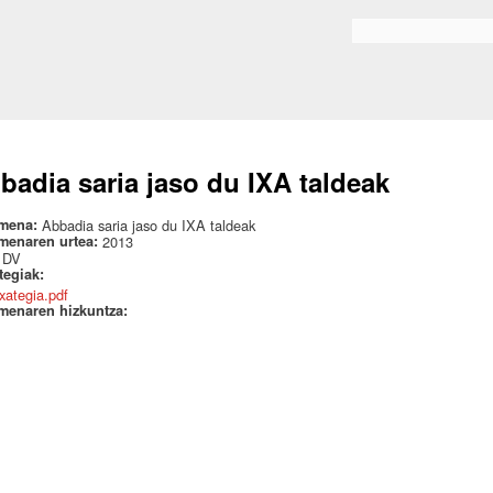
Skip to
main
Bilaketa formularioa
content
badia saria jaso du IXA taldeak
mena:
Abbadia saria jaso du IXA taldeak
menaren urtea:
2013
:
DV
ategiak:
txategia.pdf
menaren hizkuntza: