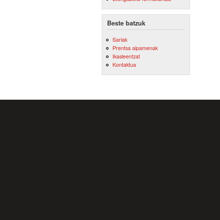
Beste batzuk
Sariak
Prentsa aipamenak
Ikasleentzat
Kontaktua